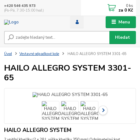
0
ks
+420 546 435 973
za
0 Kč
(Po-Pá, 7:30-15:00 hod.)
Menu
Hledat
Úvod
Vestavné odpadkové koše
HAILO ALLEGRO SYSTEM 3301-65
HAILO ALLEGRO SYSTEM 3301-
65
HAILO ALLEGRO SYSTEM
2 vnitřní kbelíky (2 x 28 l; výška kbelíku 350 mm) Odnímatelný kryt