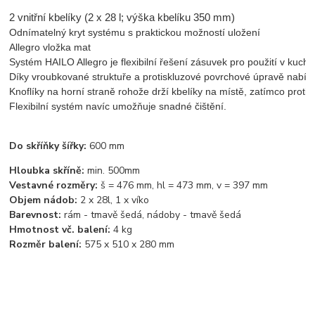
2 vnitřní kbelíky (2 x 28 l; výška kbelíku 350 mm)
Odnímatelný kryt systému s praktickou možností uložení

Allegro vložka mat

Systém HAILO Allegro je flexibilní řešení zásuvek pro použití v kuchy
Díky vroubkované struktuře a protiskluzové povrchové úpravě nabízí v
Knoflíky na horní straně rohože drží kbelíky na místě, zatímco protis
Flexibilní systém navíc umožňuje snadné čištění.
Do skříňky šířky:
600 mm
Hloubka skříně:
min. 500mm
Vestavné rozměry:
š = 476 mm, hl = 473 mm, v = 397 mm
Objem nádob:
2 x 28l, 1 x víko
Barevnost:
rám - tmavě šedá, nádoby - tmavě šedá
Hmotnost vč. balení:
4 kg
Rozměr balení:
575 x 510 x 280 mm