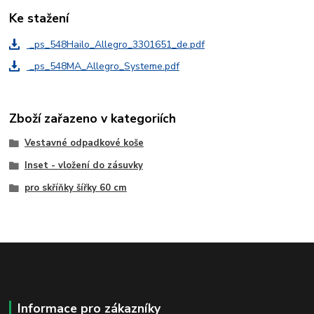
Ke stažení
_ps_548Hailo_Allegro_3301651_de.pdf
_ps_548MA_Allegro_Systeme.pdf
Zboží zařazeno v kategoriích
Vestavné odpadkové koše
Inset - vložení do zásuvky
pro skříňky šířky 60 cm
Informace pro zákazníky