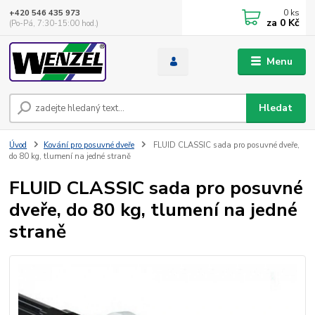
0
ks
+420 546 435 973
za
0 Kč
(Po-Pá, 7:30-15:00 hod.)
Menu
Hledat
Úvod
Kování pro posuvné dveře
FLUID CLASSIC sada pro posuvné dveře,
do 80 kg, tlumení na jedné straně
FLUID CLASSIC sada pro posuvné
dveře, do 80 kg, tlumení na jedné
straně