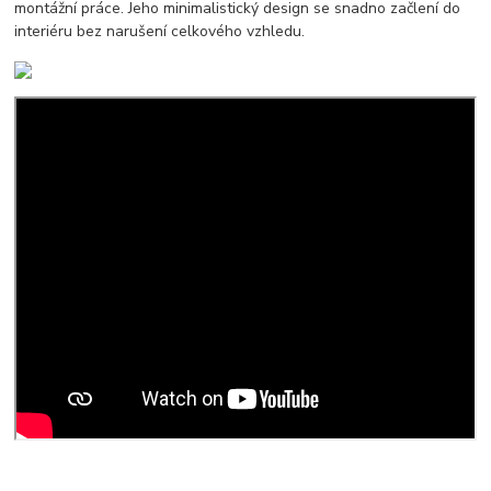
montážní práce. Jeho minimalistický design se snadno začlení do
interiéru bez narušení celkového vzhledu.