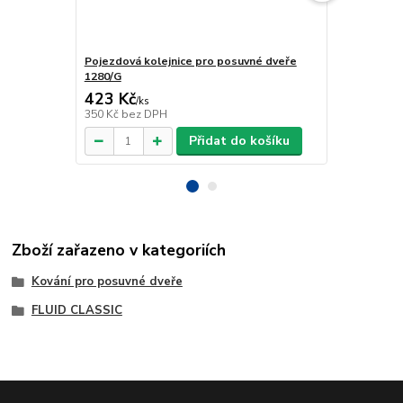
Pojezdová kolejnice pro posuvné dveře
Spodní profi
1280/G
dverří, plas
423 Kč
202 Kč
/
ks
/
ks
350 Kč
bez DPH
167 Kč
bez 
Přidat do košíku
Zboží zařazeno v kategoriích
Kování pro posuvné dveře
FLUID CLASSIC