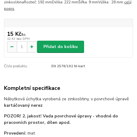
zinkoslitinaRozteč: 192 mmDélka: 222 mmŠířka: 9 mmVýška : 28 mm
celý
popis
15 Kč
/
ks
12 Kč
bez DPH
Přidat do košíku
Číslo produktu:
EN 2576/192 Ni kart
Kompletní specifikace
Nábytková úchytka vyrobená ze zinkoslitiny, v povrchové úpravě
kartáčovaný nerez
POZOR! 2. jakost! Vada povrchové úpravy - vhodné do
pracovních prostor, dílen apod.
Provedení:
mat