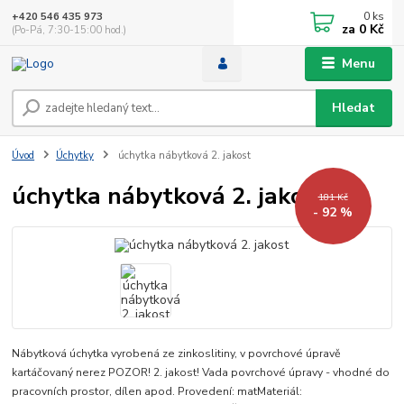
0
ks
+420 546 435 973
za
0 Kč
(Po-Pá, 7:30-15:00 hod.)
Menu
Hledat
Úvod
Úchytky
úchytka nábytková 2. jakost
úchytka nábytková 2. jakost
181 Kč
- 92 %
Nábytková úchytka vyrobená ze zinkoslitiny, v povrchové úpravě
kartáčovaný nerez POZOR! 2. jakost! Vada povrchové úpravy - vhodné do
pracovních prostor, dílen apod. Provedení: matMateriál: