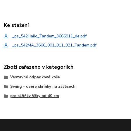
Ke stažení
_ps_542Hailo_Tandem_3666911_de.pdf
_ps_542MA_3666_901_911_921_Tandem.pdf
Zboží zařazeno v kategoriích
Vestavné odpadkové koše
Swing - dveře skříňky na závěsech
pro skříňky šířky od 40 cm