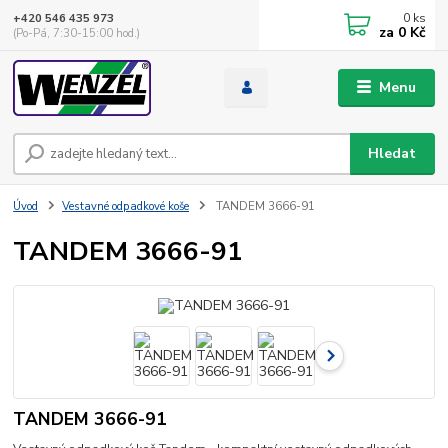
0
ks
+420 546 435 973
za
0 Kč
(Po-Pá, 7:30-15:00 hod.)
Menu
Hledat
Úvod
Vestavné odpadkové koše
TANDEM 3666-91
TANDEM 3666-91
TANDEM 3666-91