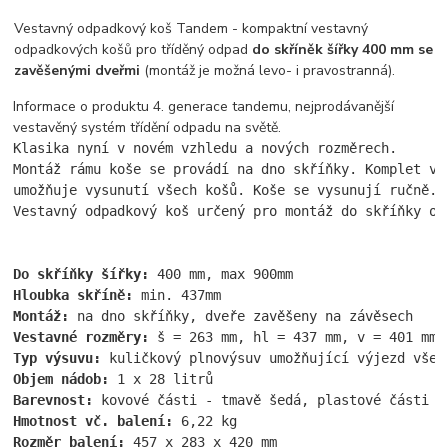
Vestavný odpadkový koš Tandem - kompaktní vestavný
odpadkových košů pro tříděný odpad
do skříněk šířky 400 mm se
zavěšenými dveřmi
(montáž je možná levo- i pravostranná).
Informace o produktu 4. generace tandemu, nejprodávanější
vestavěný systém třídění odpadu na světě.
Klasika nyní v novém vzhledu a nových rozměrech.
Montáž rámu koše se provádí na dno skříňky. Komplet vy
umožňuje vysunutí všech košů. Koše se vysunují ručně. 
Vestavný odpadkový koš určený pro montáž do skříňky od
Do skříňky šířky:
 400 mm, max 900mm
Hloubka skříně:
 min. 437mm
Montáž:
 na dno skříňky, dveře zavěšeny na závěsech
Vestavné rozměry:
 š = 263 mm, hl = 437 mm, v = 401 mm
Typ výsuvu:
 kuličkový plnovýsuv umožňující výjezd všec
Objem nádob:
 1 x 28 litrů
Barevnost:
 kovové části - tmavě šedá, plastové části -
Hmotnost vč. balení:
 6,22 kg
Rozměr balení:
 457 x 283 x 420 mm