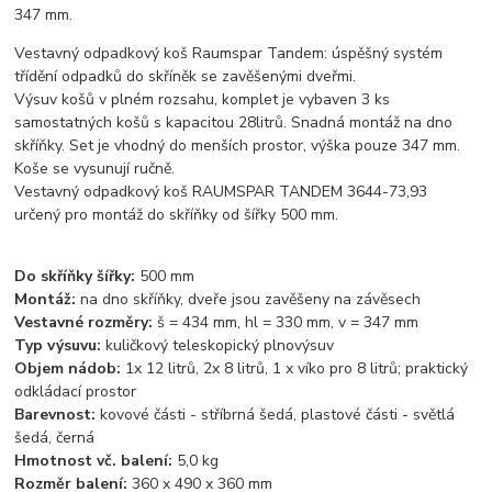
347 mm.
Vestavný odpadkový koš Raumspar Tandem: úspěšný systém
třídění odpadků do skříněk se zavěšenými dveřmi.
Výsuv košů v plném rozsahu, komplet je vybaven 3 ks
samostatných košů s kapacitou 28litrů. Snadná montáž na dno
skříňky. Set je vhodný do menších prostor, výška pouze 347 mm.
Koše se vysunují ručně.
Vestavný odpadkový koš RAUMSPAR TANDEM 3644-73,93
určený pro montáž do skříňky od šířky 500 mm.
Do skříňky šířky:
500 mm
Montáž:
na dno skříňky, dveře jsou zavěšeny na závěsech
Vestavné rozměry:
š = 434 mm, hl = 330 mm, v = 347 mm
Typ výsuvu:
kuličkový teleskopický plnovýsuv
Objem nádob:
1x 12 litrů, 2x 8 litrů, 1 x víko pro 8 litrů; praktický
odkládací prostor
Barevnost:
kovové části - stříbrná šedá, plastové části - světlá
šedá, černá
Hmotnost vč. balení:
5,0 kg
Rozměr balení:
360 x 490 x 360 mm