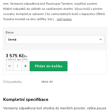
mm. Vestavný odpadkový koš Raumspar Tandem: úspěšný systém
třídění odpadků do skříněk se zavěšenými dveřmi. Výsuv košů v plném
rozsahu, komplet je vybaven 3 ks samostatných košů s kapacitou 28litrů.
Snadná montáž na dno skříňky. Set j...
celý popis
Barva
3 575 Kč
/
ks
2 955 Kč
bez DPH
Přidat do košíku
Číslo produktu:
3644-93
Kompletní specifikace
Vestavný odpadkový koš vhodný do menších prostor, výška pouze