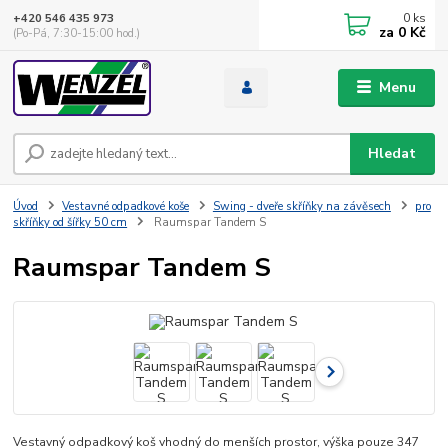
0
ks
+420 546 435 973
za
0 Kč
(Po-Pá, 7:30-15:00 hod.)
Menu
Hledat
Úvod
Vestavné odpadkové koše
Swing - dveře skříňky na závěsech
pro
skříňky od šířky 50 cm
Raumspar Tandem S
Raumspar Tandem S
Vestavný odpadkový koš vhodný do menších prostor, výška pouze 347