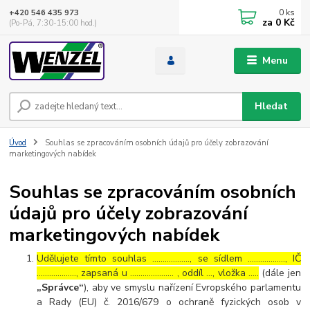
0
ks
+420 546 435 973
za
0 Kč
(Po-Pá, 7:30-15:00 hod.)
Menu
Hledat
Úvod
Souhlas se zpracováním osobních údajů pro účely zobrazování
marketingových nabídek
Souhlas se zpracováním osobních
údajů pro účely zobrazování
marketingových nabídek
Udělujete tímto souhlas ……………..., se sídlem ………………, IČ
………………., zapsaná u ………………… , oddíl …, vložka …..
(dále jen
„Správce“
), aby ve smyslu nařízení Evropského parlamentu
a Rady (EU) č. 2016/679 o ochraně fyzických osob v