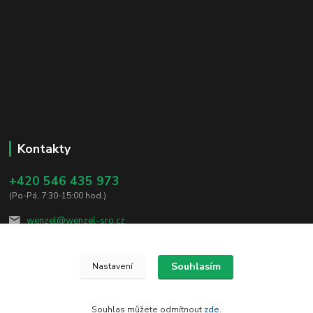
Kontakty
+420 546 435 973
(Po-Pá, 7:30-15:00 hod.)
wenzel@wenzel-sro.cz
Souhlasím
Nastavení
Souhlas můžete odmítnout
zde
.