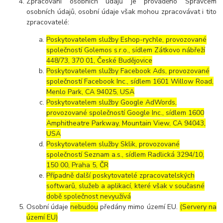
Zpracování osobních údajů je prováděno Správcem
osobních údajů, osobní údaje však mohou zpracovávat i tito
zpracovatelé:
Poskytovatelem služby Eshop-rychle, provozované
společností Golemos s.r.o., sídlem Zátkovo nábřeží
448/73, 370 01, České Budějovice
Poskytovatelem služby Facebook Ads, provozované
společností Facebook Inc., sídlem 1601 Willow Road,
Menlo Park, CA 94025, USA
Poskytovatelem služby Google AdWords,
provozované společností Google Inc., sídlem 1600
Amphitheatre Parkway, Mountain View, CA 94043,
USA
Poskytovatelem služby Sklik, provozované
společností Seznam a.s., sídlem Radlická 3294/10,
150 00, Praha 5, ČR
Případně další poskytovatelé zpracovatelských
softwarů, služeb a aplikací, které však v současné
době společnost nevyužívá
Osobní údaje
nebudou
předány mimo území EU.
(Servery na
území EU)