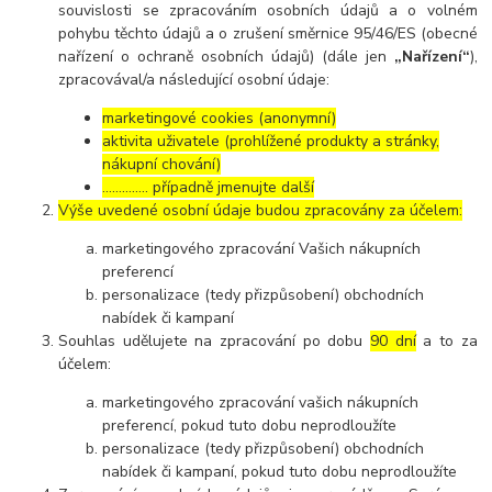
souvislosti se zpracováním osobních údajů a o volném
pohybu těchto údajů a o zrušení směrnice 95/46/ES (obecné
nařízení o ochraně osobních údajů) (dále jen
„Nařízení“
),
zpracovával/a následující osobní údaje:
marketingové cookies (anonymní)
aktivita uživatele (prohlížené produkty a stránky,
nákupní chování)
………….. případně jmenujte další
Výše uvedené osobní údaje budou zpracovány za účelem:
marketingového zpracování Vašich nákupních
preferencí
personalizace (tedy přizpůsobení) obchodních
nabídek či kampaní
Souhlas udělujete na zpracování po dobu
90 dní
a to za
účelem:
marketingového zpracování vašich nákupních
preferencí, pokud tuto dobu neprodloužíte
personalizace (tedy přizpůsobení) obchodních
nabídek či kampaní, pokud tuto dobu neprodloužíte