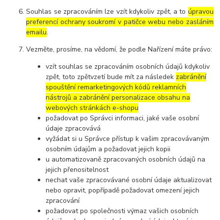
Souhlas se zpracováním lze vzít kdykoliv zpět, a to
úpravou
preferencí ochrany soukromí v patičce webu nebo zasláním
emailu
.
Vezměte, prosíme, na vědomí, že podle Nařízení máte právo:
vzít souhlas se zpracováním osobních údajů kdykoliv
zpět, toto zpětvzetí bude mít za následek
zabránění
spouštění remarketingových kódů reklamních
nástrojů a zabránění personalizace obsahu na
webových stránkách e-shopu
požadovat po Správci informaci, jaké vaše osobní
údaje zpracovává
vyžádat si u Správce přístup k vašim zpracovávaným
osobním údajům a požadovat jejich kopii
u automatizovaně zpracovaných osobních údajů na
jejich přenositelnost
nechat vaše zpracovávané osobní údaje aktualizovat
nebo opravit, popřípadě požadovat omezení jejich
zpracování
požadovat po společnosti výmaz vašich osobních