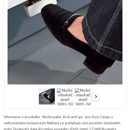
Informace o produktu Nožní páka „Kick and go“ pro Euro Cargo s
netlumenými kolejnicemi Náklad se pohybuje ven pouhým stisknutím
nohy Technická data Rozměry produktu (DxV) (mm) 122x60 Rozměry