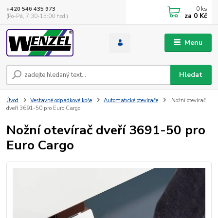
0
ks
+420 546 435 973
za
0 Kč
(Po-Pá, 7:30-15:00 hod.)
Menu
Hledat
Úvod
Vestavné odpadkové koše
Automatické otevírače
Nožní otevírač
dveří 3691-50 pro Euro Cargo
Nožní otevírač dveří 3691-50 pro
Euro Cargo