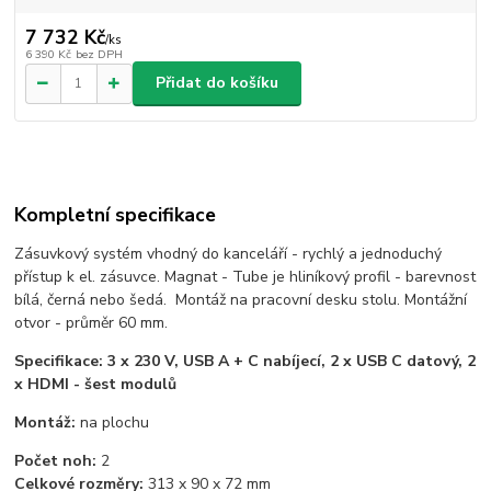
7 732 Kč
/
ks
6 390 Kč
bez DPH
Přidat do košíku
Kompletní specifikace
Zásuvkový systém vhodný do kanceláří - rychlý a jednoduchý
přístup k el. zásuvce. Magnat - Tube je hliníkový profil - barevnost
bílá, černá nebo šedá. Montáž na pracovní desku stolu. Montážní
otvor - průměr 60 mm.
Specifikace: 3 x 230 V, USB A + C nabíjecí, 2 x USB C datový, 2
x HDMI - šest modulů
Montáž:
na plochu
Počet noh:
2
Celkové rozměry:
313 x 90 x 72 mm