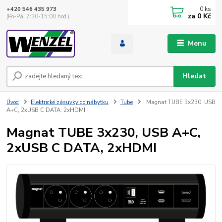
0
ks
+420 546 435 973
za
0 Kč
(Po-Pá, 7:30-15:00 hod.)
Menu
Hledat
Úvod
Elektrické zásuvky do nábytku
Tube
Magnat TUBE 3x230, USB
A+C, 2xUSB C DATA, 2xHDMI
Magnat TUBE 3x230, USB A+C,
2xUSB C DATA, 2xHDMI