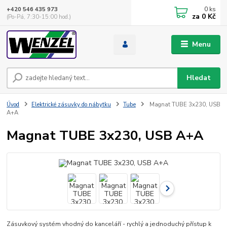
0
ks
+420 546 435 973
za
0 Kč
(Po-Pá, 7:30-15:00 hod.)
Menu
Hledat
Úvod
Elektrické zásuvky do nábytku
Tube
Magnat TUBE 3x230, USB
A+A
Magnat TUBE 3x230, USB A+A
Zásuvkový systém vhodný do kanceláří - rychlý a jednoduchý přístup k