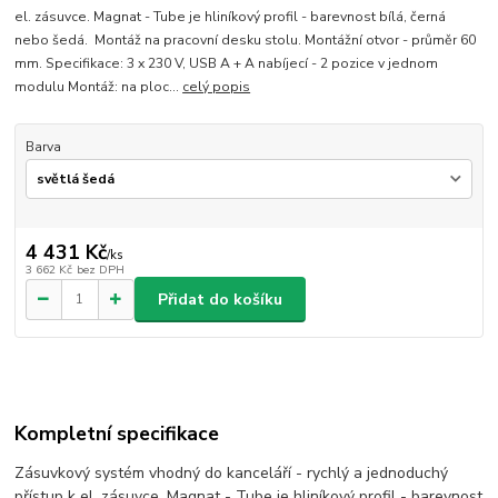
el. zásuvce. Magnat - Tube je hliníkový profil - barevnost bílá, černá
nebo šedá. Montáž na pracovní desku stolu. Montážní otvor - průměr 60
mm. Specifikace: 3 x 230 V, USB A + A nabíjecí - 2 pozice v jednom
modulu Montáž: na ploc...
celý popis
Barva
4 431 Kč
/
ks
3 662 Kč
bez DPH
Přidat do košíku
Kompletní specifikace
Zásuvkový systém vhodný do kanceláří - rychlý a jednoduchý
přístup k el. zásuvce. Magnat - Tube je hliníkový profil - barevnost