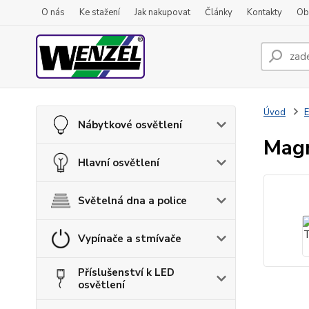
O nás
Ke stažení
Jak nakupovat
Články
Kontakty
Ob
Úvod
E
Nábytkové osvětlení
Mag
Hlavní osvětlení
Světelná dna a police
Vypínače a stmívače
Příslušenství k LED
osvětlení