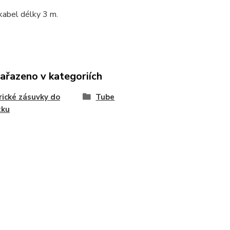
kabel délky 3 m.
zařazeno v kategoriích
rické zásuvky do
Tube
tku