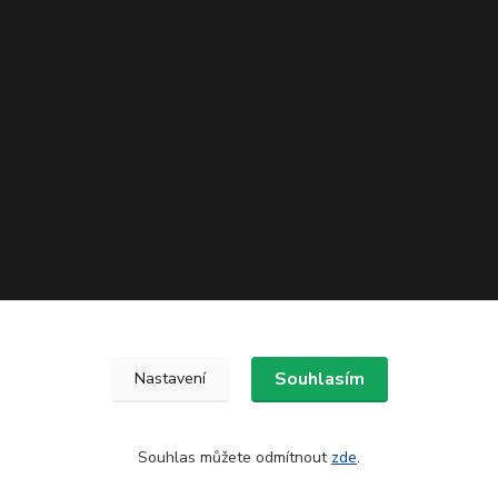
Souhlasím
Nastavení
Souhlas můžete odmítnout
zde
.