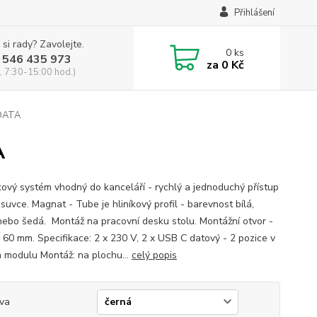
Přihlášení
 si rady? Zavolejte.
0
ks
 546 435 973
za
0 Kč
, 7:30-15:00 hod.)
DATA
A
ový systém vhodný do kanceláří - rychlý a jednoduchý přístup
ásuvce. Magnat - Tube je hliníkový profil - barevnost bílá,
nebo šedá. Montáž na pracovní desku stolu. Montážní otvor -
 60 mm. Specifikace: 2 x 230 V, 2 x USB C datový - 2 pozice v
 modulu Montáž: na plochu...
celý popis
va