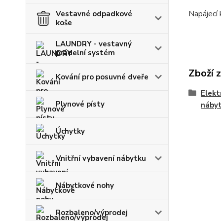
Napájecí 
Vestavné odpadkové
koše
LAUNDRY - vestavný
prádelní systém
Zboží 
Kování pro posuvné dveře
Elekt
Plynové písty
náby
Úchytky
Vnitřní vybavení nábytku
Nábytkové nohy
Rozbaleno/výprodej