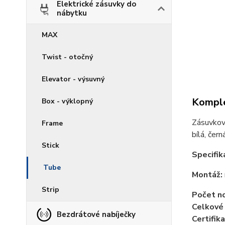
Elektrické zásuvky do
nábytku
MAX
Twist - otočný
Elevator - výsuvný
Komple
Box - výklopný
Zásuvkový
Frame
bílá, čer
Stick
Specifik
Tube
Montáž:
Strip
Počet n
Celkové
Bezdrátové nabíječky
Certifika