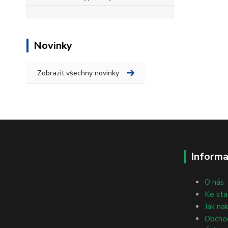
Novinky
Zobrazit všechny novinky
Informa
O nás
Ke sta
Jak na
Obcho