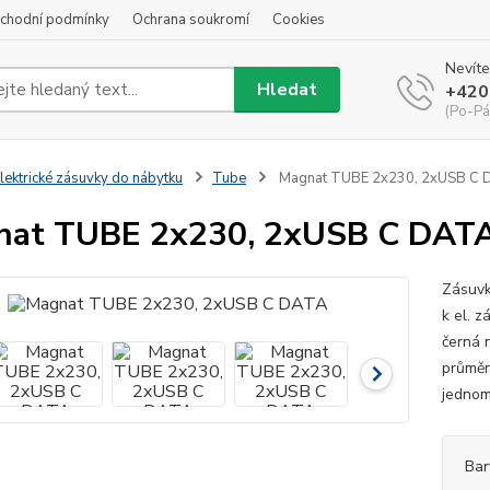
chodní podmínky
Ochrana soukromí
Cookies
Nevíte
Hledat
+420
(Po-Pá
lektrické zásuvky do nábytku
Tube
Magnat TUBE 2x230, 2xUSB C 
nat TUBE 2x230, 2xUSB C DAT
Zásuvk
k el. z
černá 
průměr
jednom
Bar