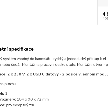
4 
4 0
tní specifikace
 systém vhodný do kanceláří - rychlý a jednoduchý přístup k el. 
ná nebo šedá. Montáž na pracovní desku stolu. Montážní otvor -
ace: 2 x 230 V, 2 x USB C datový - 2 pozice v jednom modu
na plochu
oh:
1
 rozměry:
184 x 90 x 72 mm
ce:
pro evropský trh