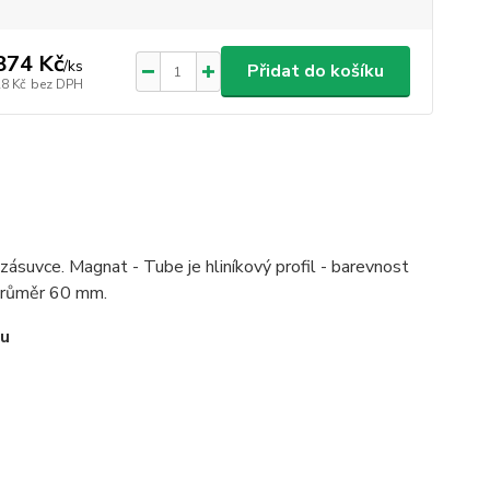
874 Kč
/
ks
Přidat do košíku
28 Kč
bez DPH
zásuvce. Magnat - Tube je hliníkový profil - barevnost
 průměr 60 mm.
lu