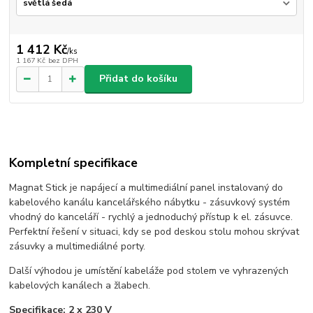
1 412 Kč
/
ks
1 167 Kč
bez DPH
Přidat do košíku
Kompletní specifikace
Magnat Stick je napájecí a multimediální panel instalovaný do
kabelového kanálu kancelářského nábytku - zásuvkový systém
vhodný do kanceláří - rychlý a jednoduchý přístup k el. zásuvce.
Perfektní řešení v situaci, kdy se pod deskou stolu mohou skrývat
zásuvky a multimediálné porty.
Další výhodou je umístění kabeláže pod stolem ve vyhrazených
kabelových kanálech a žlabech.
Specifikace: 2 x 230 V