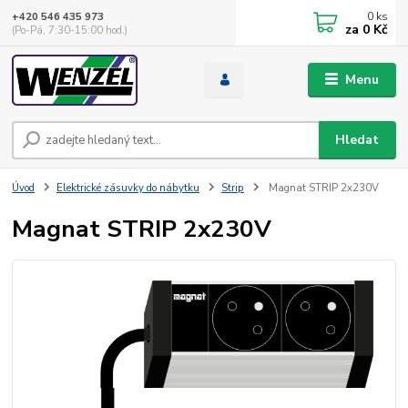
0
ks
+420 546 435 973
za
0 Kč
(Po-Pá, 7:30-15:00 hod.)
Menu
Hledat
Úvod
Elektrické zásuvky do nábytku
Strip
Magnat STRIP 2x230V
Magnat STRIP 2x230V