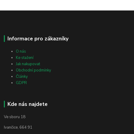
Informace pro zákazníky
O nás
Ke stažení
Jak nakupovat
Obchodní podmínky
Články
GDPR
Kde nás najdete
Ve sboru 18
Ivančice, 664 91