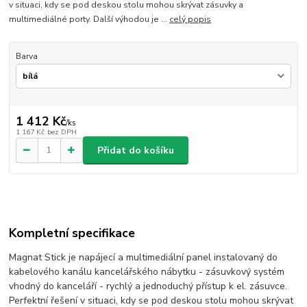
v situaci, kdy se pod deskou stolu mohou skrývat zásuvky a
multimediálné porty. Další výhodou je ...
celý popis
Barva
1 412 Kč
/
ks
1 167 Kč
bez DPH
Přidat do košíku
Kompletní specifikace
Magnat Stick je napájecí a multimediální panel instalovaný do
kabelového kanálu kancelářského nábytku - zásuvkový systém
vhodný do kanceláří - rychlý a jednoduchý přístup k el. zásuvce.
Perfektní řešení v situaci, kdy se pod deskou stolu mohou skrývat