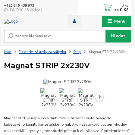
0
ks
+420 546 435 973
za
0 Kč
(Po-Pá, 7:30-15:00 hod.)
Menu
Hledat
Úvod
Elektrické zásuvky do nábytku
Strip
Magnat STRIP 2x230V
Magnat STRIP 2x230V
Magnat Stick je napájecí a multimediální panel instalovaný do
kabelového kanálu kancelářského nábytku - zásuvkový systém vhodný
do kanceláří - rychlý a jednoduchý přístup k el. zásuvce. Perfektní řešení