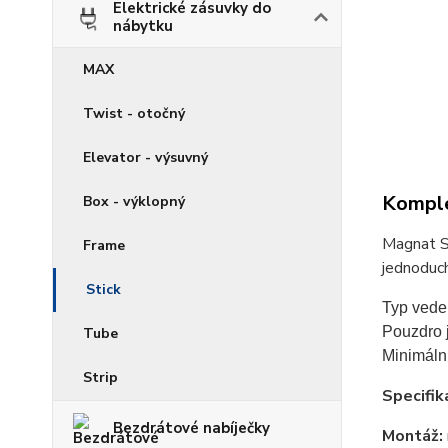
Elektrické zásuvky do
nábytku
MAX
Twist - otočný
Elevator - výsuvný
Komple
Box - výklopný
Magnat St
Frame
jednoduch
Stick
Typ vede
Pouzdro j
Tube
Minimální
Strip
Specifik
Bezdrátové nabíječky
Montáž: