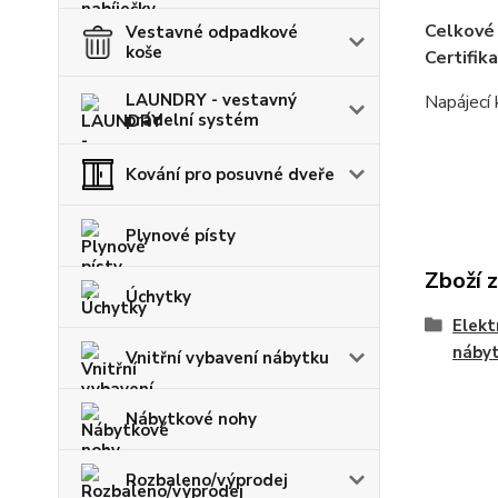
Celkové
Vestavné odpadkové
koše
Certifika
LAUNDRY - vestavný
Napájecí 
prádelní systém
Kování pro posuvné dveře
Plynové písty
Zboží 
Úchytky
Elekt
náby
Vnitřní vybavení nábytku
Nábytkové nohy
Rozbaleno/výprodej