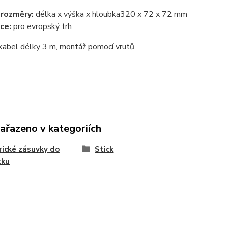
 rozměry:
délka x výška x hloubka
320 x 72 x 72 mm
ce:
pro evropský trh
kabel délky 3 m, montáž pomocí vrutů.
zařazeno v kategoriích
rické zásuvky do
Stick
tku