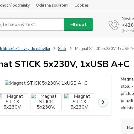
chodní podmínky
Ochrana soukromí
Cookies
Nevíte
Hledat
+420
(Po-Pá
lektrické zásuvky do nábytku
Stick
Magnat STICK 5x230V, 1xUSB A
nat STICK 5x230V, 1xUSB A+C
Magnat
stolu 
přístu
použit
akustic
Bar