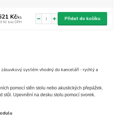
621 Kč
/
ks
Přidat do košíku
93 Kč
bez DPH
- zásuvkový systém vhodný do kanceláří - rychlý a
ních pomocí stěn stolu nebo akustických přepážek.
d stůl. Upevnění na desku stolu pomocí svorek.
modulu