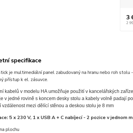
3 
2 9
tní specifikace
ick je multimediální panel zabudovaný na hranu nebo roh stolu 
ý přístup k el. zásuvce.
ní kabelů v modelu HA umožňuje použití v kancelářských zaříze
e v jedné rovině s koncem desky stolu a kabely volně padají po
 vzdálenost mezi dělící stěnou a deskou stolu je 8 mm
ace: 5 x 230 V, 1 x USB A + C nabíjecí - 2 pozice v jednom 
na plochu