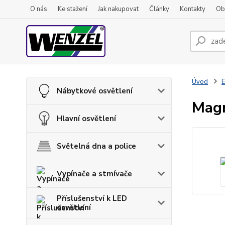
O nás
Ke stažení
Jak nakupovat
Články
Kontakty
Ob
Úvod
E
Nábytkové osvětlení
Mag
Hlavní osvětlení
Světelná dna a police
Vypínače a stmívače
Příslušenství k LED
osvětlení