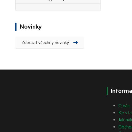
Novinky
Zobrazit všechny novinky
Informa
O nás
Ke sta
Jak na
Obcho