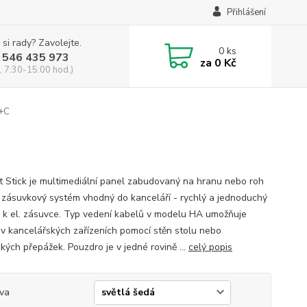
Přihlášení
 si rady? Zavolejte.
0
ks
 546 435 973
za
0 Kč
, 7:30-15:00 hod.)
+C
 Stick je multimediální panel zabudovaný na hranu nebo roh
- zásuvkový systém vhodný do kanceláří - rychlý a jednoduchý
p k el. zásuvce. Typ vedení kabelů v modelu HA umožňuje
í v kancelářských zařízeních pomocí stěn stolu nebo
kých přepážek. Pouzdro je v jedné rovině ...
celý popis
va