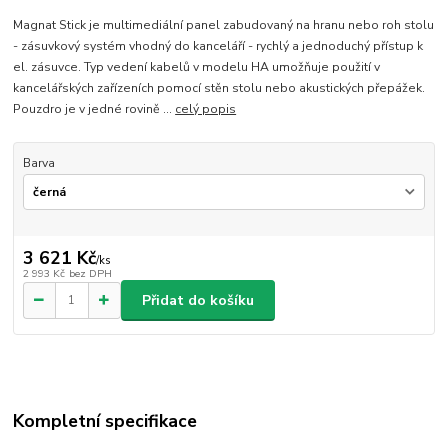
Magnat Stick je multimediální panel zabudovaný na hranu nebo roh stolu
- zásuvkový systém vhodný do kanceláří - rychlý a jednoduchý přístup k
el. zásuvce. Typ vedení kabelů v modelu HA umožňuje použití v
kancelářských zařízeních pomocí stěn stolu nebo akustických přepážek.
Pouzdro je v jedné rovině ...
celý popis
Barva
3 621 Kč
/
ks
2 993 Kč
bez DPH
Přidat do košíku
Kompletní specifikace