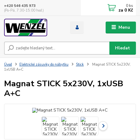
0
ks
+420 546 435 973
za
0 Kč
(Po-Pá, 7:30-15:00 hod.)
Menu
Hledat
Úvod
Elektrické zásuvky do nábytku
Stick
Magnat STICK 5x230V,
1xUSB A+C
Magnat STICK 5x230V, 1xUSB
A+C