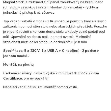
Magnat Stick je multimediální panel zabudovaný na hranu nebo
roh stolu - zásuvkový systém vhodný do kanceláří - rychlý a
jednoduchý přístup k el. zásuvce.
Typ vedení kabelů v modelu HA umožňuje použití v kancelářských
zařízeních pomocí stěn stolu nebo akustických přepážek. Pouzdro
je v jedné rovině s koncem desky stolu a kabely volně padají pod
stůl. Upevnění na desku stolu pomocí svorek. Minimální
vzdálenost mezi dělící stěnou a deskou stolu je 8 mm
Specifikace: 5 x 230 V, 1 x USB A + C nabíjecí - 2 pozice v
jednom modulu
Montáž:
na plochu
Celkové rozměry:
délka x výška x hloubka
320 x 72 x 72 mm
Certifikace:
pro evropský trh
Napájecí kabel délky 3 m, montáž pomocí vrutů.