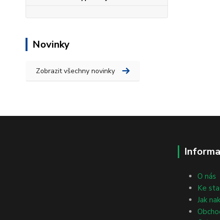
Novinky
Zobrazit všechny novinky
Informa
O nás
Ke sta
Jak na
Obcho