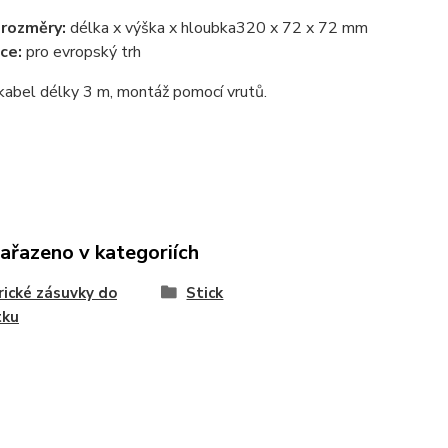
 rozměry:
délka x výška x hloubka
320 x 72 x 72 mm
ce:
pro evropský trh
kabel délky 3 m, montáž pomocí vrutů.
zařazeno v kategoriích
rické zásuvky do
Stick
tku