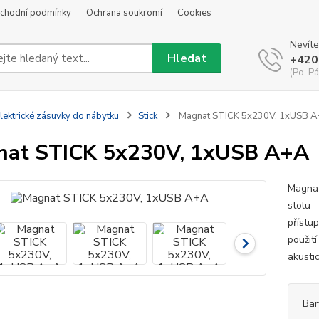
chodní podmínky
Ochrana soukromí
Cookies
Nevíte
Hledat
+420
(Po-Pá
lektrické zásuvky do nábytku
Stick
Magnat STICK 5x230V, 1xUSB A
nat STICK 5x230V, 1xUSB A+A
Magnat
stolu 
přístu
použit
akustic
Bar