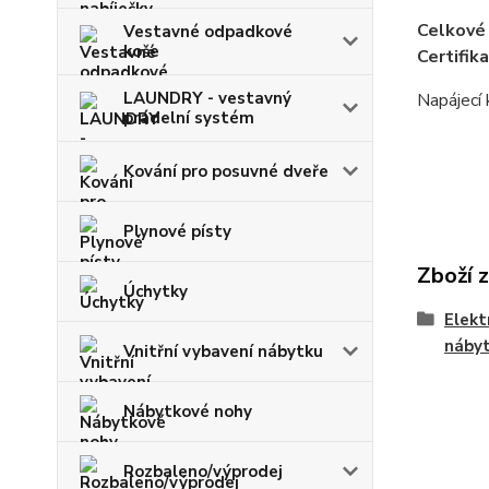
Celkové
Vestavné odpadkové
koše
Certifika
LAUNDRY - vestavný
Napájecí 
prádelní systém
Kování pro posuvné dveře
Plynové písty
Zboží 
Úchytky
Elekt
náby
Vnitřní vybavení nábytku
Nábytkové nohy
Rozbaleno/výprodej