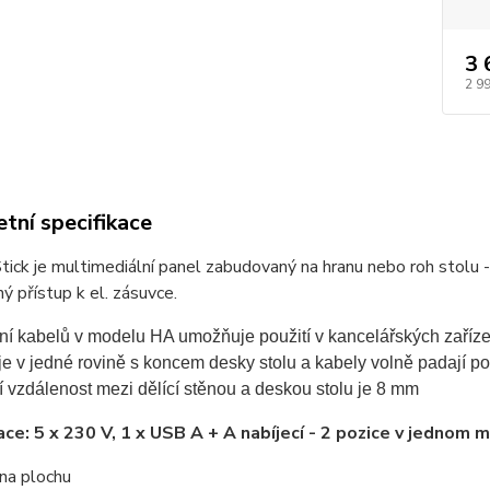
3 
2 9
tní specifikace
ick je multimediální panel zabudovaný na hranu nebo roh stolu 
ý přístup k el. zásuvce.
ní kabelů v modelu HA umožňuje použití v kancelářských zaříze
e v jedné rovině s koncem desky stolu a kabely volně padají po
 vzdálenost mezi dělící stěnou a deskou stolu je 8 mm
ace: 5 x 230 V, 1 x USB A + A nabíjecí - 2 pozice v jednom 
na plochu