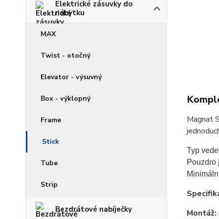
Elektrické zásuvky do
nábytku
MAX
Twist - otočný
Elevator - výsuvný
Komple
Box - výklopný
Magnat St
Frame
jednoduch
Stick
Typ vede
Pouzdro j
Tube
Minimální
Strip
Specifik
Bezdrátové nabíječky
Montáž: