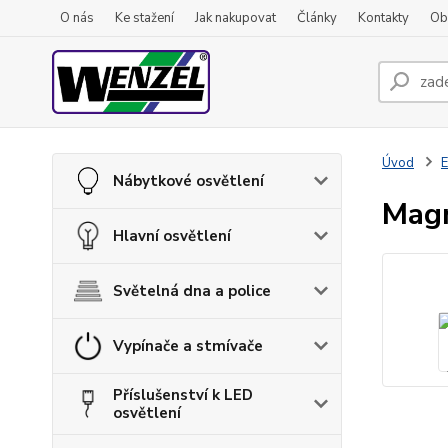
O nás
Ke stažení
Jak nakupovat
Články
Kontakty
Ob
Úvod
E
Nábytkové osvětlení
Mag
Hlavní osvětlení
Světelná dna a police
Vypínače a stmívače
Příslušenství k LED
osvětlení