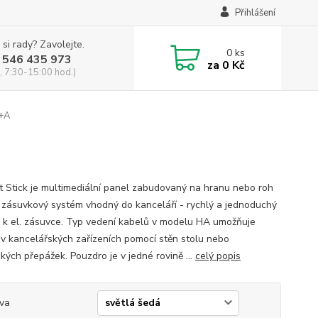
Přihlášení
 si rady? Zavolejte.
0
ks
 546 435 973
za
0 Kč
, 7:30-15:00 hod.)
+A
 Stick je multimediální panel zabudovaný na hranu nebo roh
- zásuvkový systém vhodný do kanceláří - rychlý a jednoduchý
p k el. zásuvce. Typ vedení kabelů v modelu HA umožňuje
í v kancelářských zařízeních pomocí stěn stolu nebo
kých přepážek. Pouzdro je v jedné rovině ...
celý popis
va