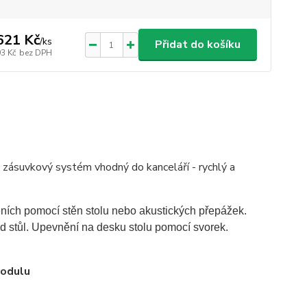
621 Kč
/
ks
Přidat do košíku
93 Kč
bez DPH
- zásuvkový systém vhodný do kanceláří - rychlý a
ních pomocí stěn stolu nebo akustických přepážek.
d stůl. Upevnění na desku stolu pomocí svorek.
modulu