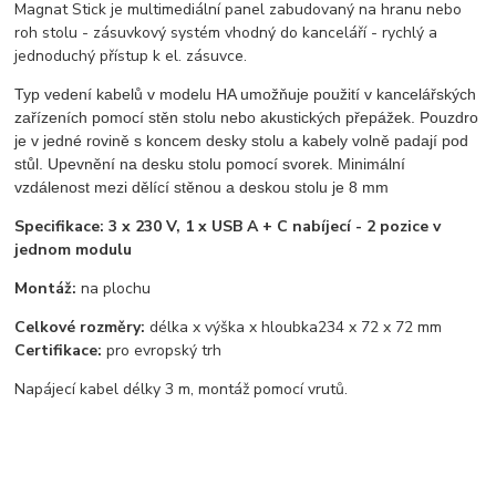
Magnat Stick je multimediální panel zabudovaný na hranu nebo
roh stolu - zásuvkový systém vhodný do kanceláří - rychlý a
jednoduchý přístup k el. zásuvce.
Typ vedení kabelů v modelu HA umožňuje použití v kancelářských
zařízeních pomocí stěn stolu nebo akustických přepážek. Pouzdro
je v jedné rovině s koncem desky stolu a kabely volně padají pod
stůl. Upevnění na desku stolu pomocí svorek. Minimální
vzdálenost mezi dělící stěnou a deskou stolu je 8 mm
Specifikace: 3 x 230 V, 1 x USB A + C nabíjecí - 2 pozice v
jednom modulu
Montáž:
na plochu
Celkové rozměry:
délka x výška x hloubka
234 x 72 x 72 mm
Certifikace:
pro evropský trh
Napájecí kabel délky 3 m, montáž pomocí vrutů.