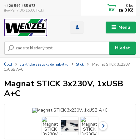
0
ks
+420 546 435 973
za
0 Kč
(Po-Pá, 7:30-15:00 hod.)
Menu
Hledat
Úvod
Elektrické zásuvky do nábytku
Stick
Magnat STICK 3x230V,
1xUSB A+C
Magnat STICK 3x230V, 1xUSB
A+C