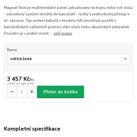
Magnat Stick je multimediální panel zabudovaný na hranu nebo roh stolu
- zásuvkový systém vhodný do kanceláří - rychlý a jednoduchý přístup k
el. zásuvce. Typ vedení kabelů v modelu HA umožňuje použití v
kancelářských zařízeních pomocí stěn stolu nebo akustických přepážek.
Pouzdro je v jedné rovině ...
celý popis
Barva
3 457 Kč
/
ks
2 857 Kč
bez DPH
Přidat do košíku
Kompletní specifikace