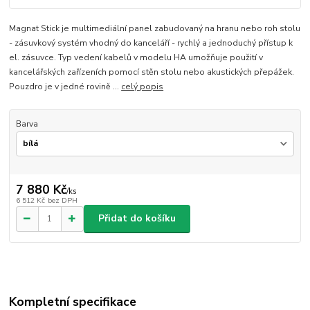
Magnat Stick je multimediální panel zabudovaný na hranu nebo roh stolu
- zásuvkový systém vhodný do kanceláří - rychlý a jednoduchý přístup k
el. zásuvce. Typ vedení kabelů v modelu HA umožňuje použití v
kancelářských zařízeních pomocí stěn stolu nebo akustických přepážek.
Pouzdro je v jedné rovině ...
celý popis
Barva
7 880 Kč
/
ks
6 512 Kč
bez DPH
Přidat do košíku
Kompletní specifikace