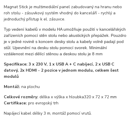
Magnat Stick je multimediální panel zabudovaný na hranu nebo
roh stolu - zásuvkový systém vhodný do kanceláří - rychlý a
jednoduchý přístup k el. zásuvce.
Typ vedení kabelů v modelu HA umožňuje použití v kancelářských
zařízeních pomocí stěn stolu nebo akustických přepážek. Pouzdro
je v jedné rovině s koncem desky stolu a kabely volně padají pod
stůl. Upevnění na desku stolu pomocí svorek. Minimální
vzdálenost mezi dělící stěnou a deskou stolu je 8 mm
Specifikace: 3 x 230 V, 1 x USB A + C nabíjecí, 2 x USB C
datový, 2x HDMI - 2 pozice v jednom modulu, celkem šest
modulů
Montáž:
na plochu
Celkové rozměry:
délka x výška x hloubka
320 x 72 x 72 mm
Certifikace:
pro evropský trh
Napájecí kabel délky 3 m, montáž pomocí vrutů.