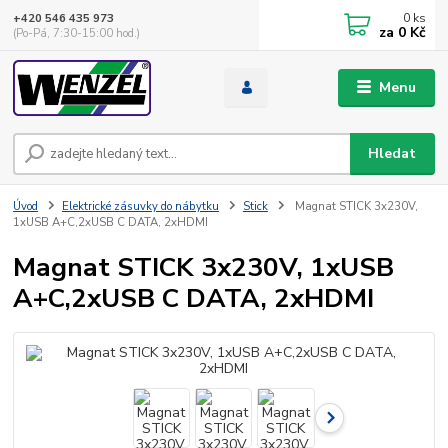
0
ks
+420 546 435 973
za
0 Kč
(Po-Pá, 7:30-15:00 hod.)
Menu
Hledat
Úvod
Elektrické zásuvky do nábytku
Stick
Magnat STICK 3x230V,
1xUSB A+C,2xUSB C DATA, 2xHDMI
Magnat STICK 3x230V, 1xUSB
A+C,2xUSB C DATA, 2xHDMI