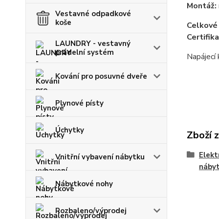
Montáž:
Vestavné odpadkové
koše
Celkové
Certifika
LAUNDRY - vestavný
prádelní systém
Napájecí 
Kování pro posuvné dveře
Plynové písty
Úchytky
Zboží 
Elekt
Vnitřní vybavení nábytku
náby
Nábytkové nohy
Rozbaleno/výprodej