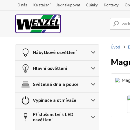
O nás
Ke stažení
Jak nakupovat
Články
Kontakty
Ob
Úvod
E
Nábytkové osvětlení
Mag
Hlavní osvětlení
Světelná dna a police
Vypínače a stmívače
Příslušenství k LED
osvětlení