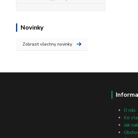
Novinky
Zobrazit všechny novinky
Informa
O nás
Ke sta
Jak na
Obcho