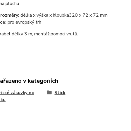
na plochu
 rozměry:
délka x výška x hloubka
320 x 72 x 72 mm
ce:
pro evropský trh
kabel délky 3 m, montáž pomocí vrutů.
zařazeno v kategoriích
rické zásuvky do
Stick
tku