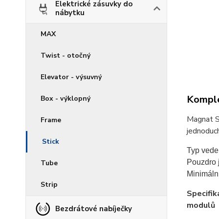
Elektrické zásuvky do
nábytku
MAX
Twist - otočný
Elevator - výsuvný
Komple
Box - výklopný
Magnat St
Frame
jednoduch
Stick
Typ vede
Pouzdro j
Tube
Minimální
Strip
Specifik
modulů
Bezdrátové nabíječky