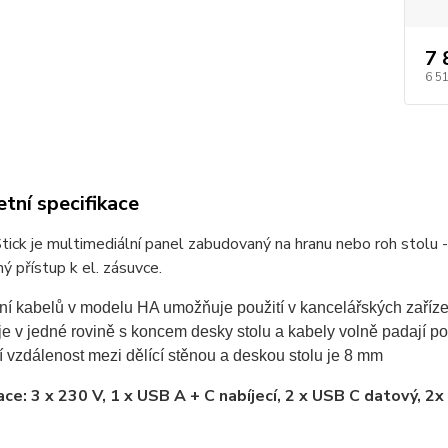
7 
6 5
tní specifikace
ick je multimediální panel zabudovaný na hranu nebo roh stolu 
ý přístup k el. zásuvce.
ní kabelů v modelu HA umožňuje použití v kancelářských zaříze
e v jedné rovině s koncem desky stolu a kabely volně padají po
 vzdálenost mezi dělící stěnou a deskou stolu je 8 mm
ace: 3 x 230 V, 1 x USB A + C nabíjecí, 2 x USB C datový, 