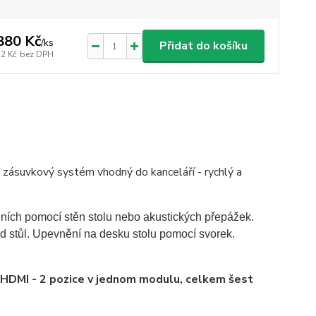
880 Kč
/
ks
Přidat do košíku
12 Kč
bez DPH
- zásuvkový systém vhodný do kanceláří - rychlý a
ních pomocí stěn stolu nebo akustických přepážek.
d stůl. Upevnění na desku stolu pomocí svorek.
2x HDMI - 2 pozice v jednom modulu, celkem šest