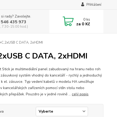
Přihlášení
 si rady? Zavolejte.
0
ks
 546 435 973
za
0 Kč
, 7:30-15:00 hod.)
+C,2xUSB C DATA, 2xHDMI
,2xUSB C DATA, 2xHDMI
 Stick je multimediální panel zabudovaný na hranu nebo roh
- zásuvkový systém vhodný do kanceláří - rychlý a jednoduchý
p k el. zásuvce. Typ vedení kabelů v modelu HA umožňuje
í v kancelářských zařízeních pomocí stěn stolu nebo
kých přepážek. Pouzdro je v jedné rovině ...
celý popis
va