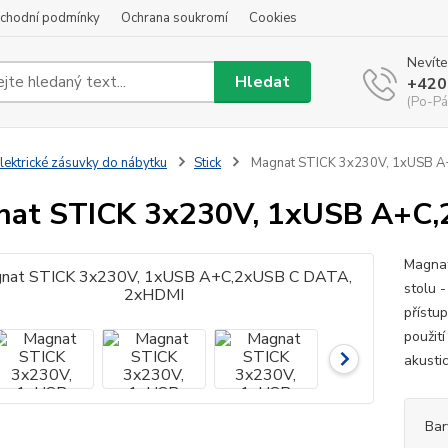
chodní podmínky
Ochrana soukromí
Cookies
Nevíte
Hledat
+420
(Po-Pá
lektrické zásuvky do nábytku
Stick
Magnat STICK 3x230V, 1xUSB A
nat STICK 3x230V, 1xUSB A+C
Magnat
stolu 
přístu
použit
akustic
Bar