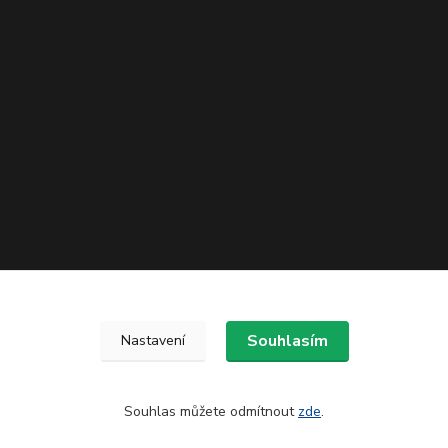
Souhlasím
Nastavení
Souhlas můžete odmítnout
zde
.