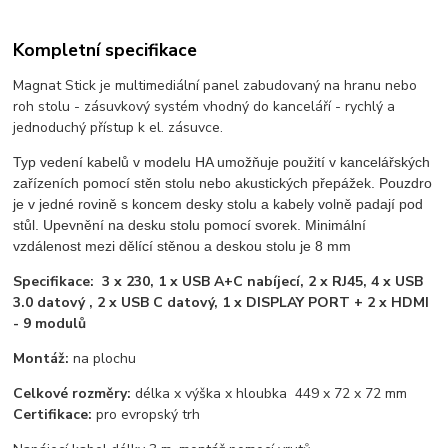
Kompletní specifikace
Magnat Stick je multimediální panel zabudovaný na hranu nebo
roh stolu - zásuvkový systém vhodný do kanceláří - rychlý a
jednoduchý přístup k el. zásuvce.
Typ vedení kabelů v modelu HA umožňuje použití v kancelářských
zařízeních pomocí stěn stolu nebo akustických přepážek. Pouzdro
je v jedné rovině s koncem desky stolu a kabely volně padají pod
stůl. Upevnění na desku stolu pomocí svorek. Minimální
vzdálenost mezi dělící stěnou a deskou stolu je 8 mm
Specifikace: 3 x 230, 1 x USB A+C nabíjecí, 2 x RJ45, 4 x USB
3.0 datový , 2 x USB C datový, 1 x DISPLAY PORT + 2 x HDMI
- 9 modulů
Montáž:
na plochu
Celkové rozměry:
délka x výška x hloubka
449 x 72 x 72 mm
Certifikace:
pro evropský trh