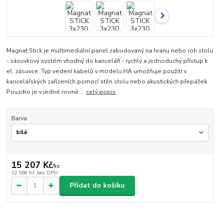
Magnat Stick je multimediální panel zabudovaný na hranu nebo roh stolu
- zásuvkový systém vhodný do kanceláří - rychlý a jednoduchý přístup k
el. zásuvce. Typ vedení kabelů v modelu HA umožňuje použití v
kancelářských zařízeních pomocí stěn stolu nebo akustických přepážek.
Pouzdro je v jedné rovině ...
celý popis
Barva
15 207 Kč
/
ks
12 568 Kč
bez DPH
Přidat do košíku