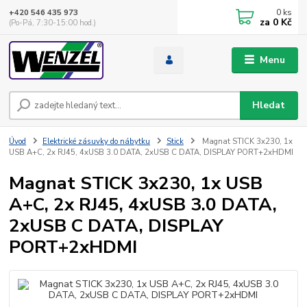
0
ks
+420 546 435 973
za
0 Kč
(Po-Pá, 7:30-15:00 hod.)
Menu
Hledat
Úvod
Elektrické zásuvky do nábytku
Stick
Magnat STICK 3x230, 1x
USB A+C, 2x RJ45, 4xUSB 3.0 DATA, 2xUSB C DATA, DISPLAY PORT+2xHDMI
Magnat STICK 3x230, 1x USB
A+C, 2x RJ45, 4xUSB 3.0 DATA,
2xUSB C DATA, DISPLAY
PORT+2xHDMI