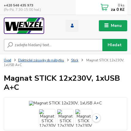
0
ks
+420 546 435 973
za
0 Kč
(Po-Pá, 7:30-15:00 hod.)
Menu
Hledat
Úvod
Elektrické zásuvky do nábytku
Stick
Magnat STICK 12x230V,
1xUSB A+C
Magnat STICK 12x230V, 1xUSB
A+C