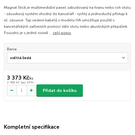
Magnat Stick je multimediální panel zabudovaný na hranu nebo roh stolu
- zásuvkový systém vhodný do kanceláří - rychlý a jednoduchý přístup k
el. zásuvce. Typ vedení kabelů v modelu HA umožňuje použití v
kancelářských zařízeních pomocí stěn stolu nebo akustických přepážek.
Pouzdro je v jedné rovině ...
celý popis
Barva
3 373 Kč
/
ks
2 788 Kč
bez DPH
Přidat do košíku
Kompletní specifikace