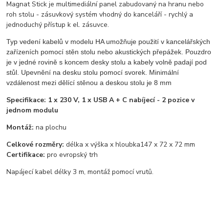
Magnat Stick je multimediální panel zabudovaný na hranu nebo
roh stolu - zásuvkový systém vhodný do kanceláří - rychlý a
jednoduchý přístup k el. zásuvce.
Typ vedení kabelů v modelu HA umožňuje použití v kancelářských
zařízeních pomocí stěn stolu nebo akustických přepážek. Pouzdro
je v jedné rovině s koncem desky stolu a kabely volně padají pod
stůl. Upevnění na desku stolu pomocí svorek. Minimální
vzdálenost mezi dělící stěnou a deskou stolu je 8 mm
Specifikace: 1 x 230 V, 1 x USB A + C nabíjecí - 2 pozice v
jednom modulu
Montáž:
na plochu
Celkové rozměry:
délka x výška x hloubka
147 x 72 x 72 mm
Certifikace:
pro evropský trh
Napájecí kabel délky 3 m, montáž pomocí vrutů.