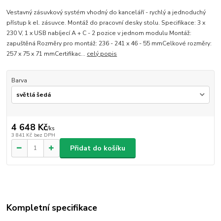
Vestavný zásuvkový systém vhodný do kanceláří - rychlý a jednoduchý
přístup k el. zásuvce. Montáž do pracovní desky stolu. Specifikace: 3 x
230 V, 1 x USB nabíjecí A + C - 2 pozice v jednom modulu Montáž:
zapuštěná Rozměry pro montáž: 236 - 241 x 46 - 55 mmCelkové rozměry:
257 x 75 x 71 mmCertifikac...
celý popis
Barva
4 648 Kč
/
ks
3 841 Kč
bez DPH
Přidat do košíku
Kompletní specifikace