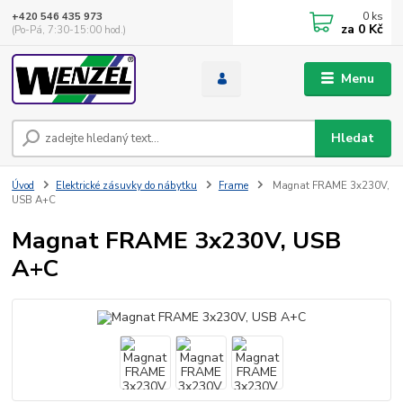
0
ks
+420 546 435 973
za
0 Kč
(Po-Pá, 7:30-15:00 hod.)
Menu
Hledat
Úvod
Elektrické zásuvky do nábytku
Frame
Magnat FRAME 3x230V,
USB A+C
Magnat FRAME 3x230V, USB
A+C