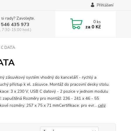
Přihlášení
 si rady? Zavolejte.
0
ks
 546 435 973
za
0 Kč
, 7:30-15:00 hod.)
 C DATA
ATA
ný zásuvkový systém vhodný do kanceláří - rychlý a
uchý přístup k el. zásuvce. Montáž do pracovní desky stolu.
ikace: 3 x 230 V, USB C datový - 2 pozice v jednom modulu
: zapuštěná Rozměry pro montáž: 236 - 241 x 46 - 55
ové rozměry: 257 x 75 x 71 mmCertifikace: pro evr...
celý