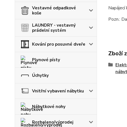
Napájecí 
Vestavné odpadkové
koše
Pozn.: Da
LAUNDRY - vestavný
prádelní systém
Kování pro posuvné dveře
Zboží 
Plynové písty
Elekt
náby
Úchytky
Vnitřní vybavení nábytku
Nábytkové nohy
Rozbaleno/výprodej