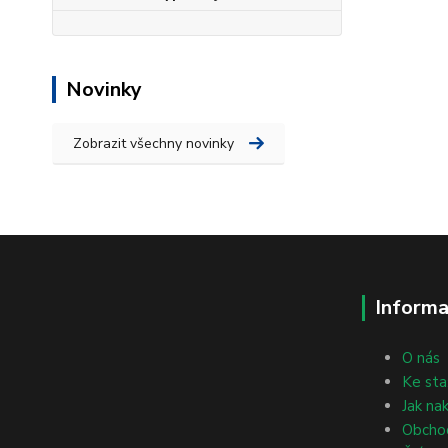
Novinky
Zobrazit všechny novinky
Informa
O nás
Ke sta
Jak na
Obcho