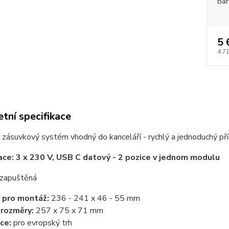
Bar
5 
4 7
tní specifikace
zásuvkový systém vhodný do kanceláří - rychlý a jednoduchý pří
ace: 3 x 230 V, USB C datový - 2 pozice v jednom modulu
zapuštěná
 pro montáž:
236 - 241 x 46 - 55 mm
 rozměry:
257 x 75 x 71 mm
ce:
pro evropský trh