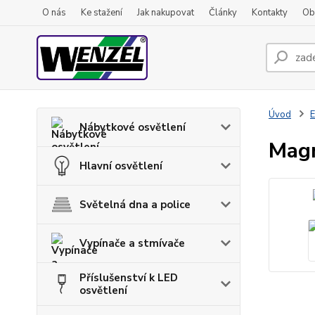
O nás
Ke stažení
Jak nakupovat
Články
Kontakty
Ob
Úvod
E
Nábytkové osvětlení
Mag
Hlavní osvětlení
Světelná dna a police
Vypínače a stmívače
Příslušenství k LED
osvětlení