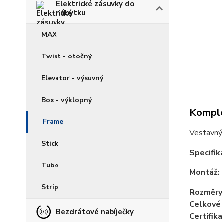
Elektrické zásuvky do
nábytku
MAX
Twist - otočný
Elevator - výsuvný
Box - výklopný
Komple
Frame
Vestavný 
Stick
Specifik
Tube
Montáž:
Strip
Rozměry
Celkové
Bezdrátové nabíječky
Certifika