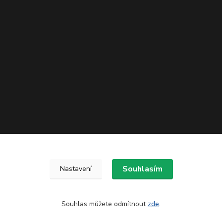
Souhlasím
Nastavení
Souhlas můžete odmítnout
zde
.