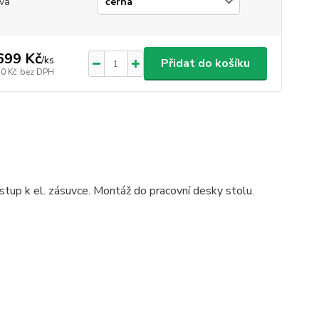
va
699 Kč
/
ks
Přidat do košíku
10 Kč
bez DPH
stup k el. zásuvce. Montáž do pracovní desky stolu.