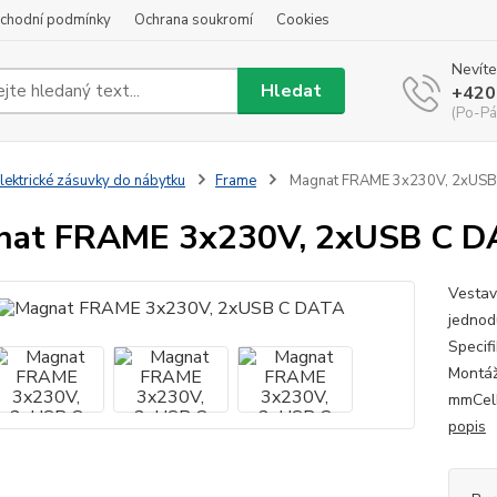
chodní podmínky
Ochrana soukromí
Cookies
Nevíte
Hledat
+420
(Po-Pá
lektrické zásuvky do nábytku
Frame
Magnat FRAME 3x230V, 2xUSB
nat FRAME 3x230V, 2xUSB C D
Vestav
jednod
Specif
Montáž
mmCelk
popis