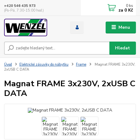
0
ks
+420 546 435 973
za
0 Kč
(Po-Pá, 7:30-15:00 hod.)
Menu
Hledat
Úvod
Elektrické zásuvky do nábytku
Frame
Magnat FRAME 3x230V,
2xUSB C DATA
Magnat FRAME 3x230V, 2xUSB C
DATA