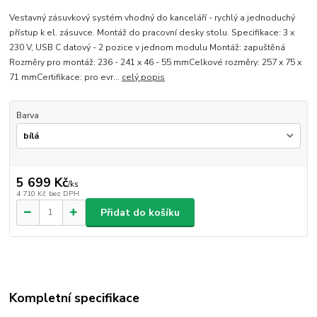
Vestavný zásuvkový systém vhodný do kanceláří - rychlý a jednoduchý
přístup k el. zásuvce. Montáž do pracovní desky stolu. Specifikace: 3 x
230 V, USB C datový - 2 pozice v jednom modulu Montáž: zapuštěná
Rozměry pro montáž: 236 - 241 x 46 - 55 mmCelkové rozměry: 257 x 75 x
71 mmCertifikace: pro evr...
celý popis
Barva
5 699 Kč
/
ks
4 710 Kč
bez DPH
Přidat do košíku
Kompletní specifikace