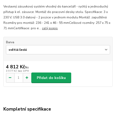
Vestavný zásuvkový systém vhodný do kanceláří - rychlý a jednoduchý
přístup k el. zásuvce. Montáž do pracovní desky stolu. Specifikace: 3 x
230 V, USB 3.0 datový - 2 pozice v jednom modulu Montáž: zapuštěná
Rozměry pro montáž: 236 - 241 x 46 - 55 mmCelkové rozměry: 257 x 75 x
71 mmCertifikace: pro e...
celý popis
Barva
4 812 Kč
/
ks
3 977 Kč
bez DPH
Přidat do košíku
Kompletní specifikace