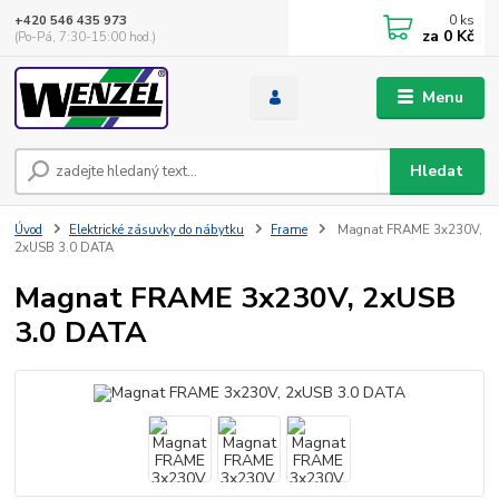
0
ks
+420 546 435 973
za
0 Kč
(Po-Pá, 7:30-15:00 hod.)
Menu
Hledat
Úvod
Elektrické zásuvky do nábytku
Frame
Magnat FRAME 3x230V,
2xUSB 3.0 DATA
Magnat FRAME 3x230V, 2xUSB
3.0 DATA