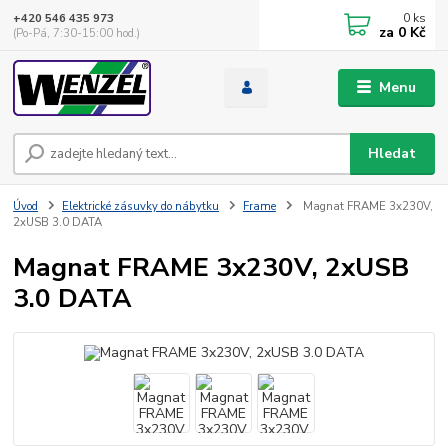
0
ks
+420 546 435 973
za
0 Kč
(Po-Pá, 7:30-15:00 hod.)
Menu
Hledat
Úvod
Elektrické zásuvky do nábytku
Frame
Magnat FRAME 3x230V,
2xUSB 3.0 DATA
Magnat FRAME 3x230V, 2xUSB
3.0 DATA