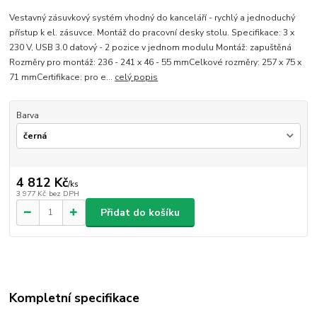
Vestavný zásuvkový systém vhodný do kanceláří - rychlý a jednoduchý
přístup k el. zásuvce. Montáž do pracovní desky stolu. Specifikace: 3 x
230 V, USB 3.0 datový - 2 pozice v jednom modulu Montáž: zapuštěná
Rozměry pro montáž: 236 - 241 x 46 - 55 mmCelkové rozměry: 257 x 75 x
71 mmCertifikace: pro e...
celý popis
Barva
4 812 Kč
/
ks
3 977 Kč
bez DPH
Přidat do košíku
Kompletní specifikace