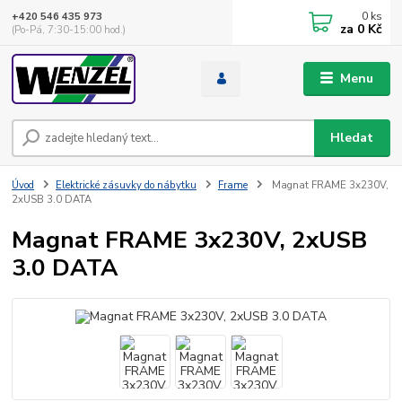
0
ks
+420 546 435 973
za
0 Kč
(Po-Pá, 7:30-15:00 hod.)
Menu
Hledat
Úvod
Elektrické zásuvky do nábytku
Frame
Magnat FRAME 3x230V,
2xUSB 3.0 DATA
Magnat FRAME 3x230V, 2xUSB
3.0 DATA