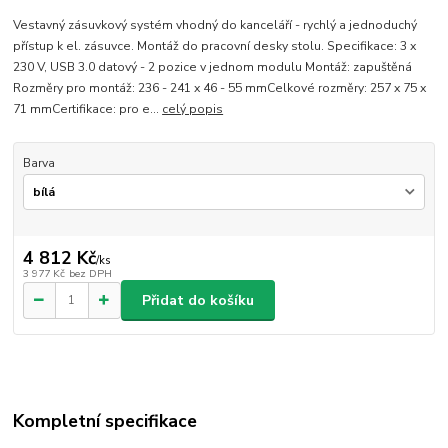
Vestavný zásuvkový systém vhodný do kanceláří - rychlý a jednoduchý
přístup k el. zásuvce. Montáž do pracovní desky stolu. Specifikace: 3 x
230 V, USB 3.0 datový - 2 pozice v jednom modulu Montáž: zapuštěná
Rozměry pro montáž: 236 - 241 x 46 - 55 mmCelkové rozměry: 257 x 75 x
71 mmCertifikace: pro e...
celý popis
Barva
4 812 Kč
/
ks
3 977 Kč
bez DPH
Přidat do košíku
Kompletní specifikace