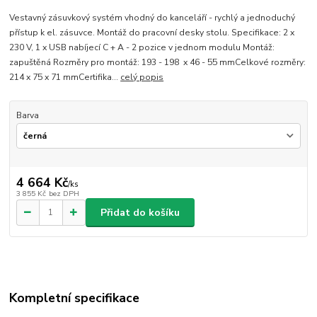
Vestavný zásuvkový systém vhodný do kanceláří - rychlý a jednoduchý
přístup k el. zásuvce. Montáž do pracovní desky stolu. Specifikace: 2 x
230 V, 1 x USB nabíjecí C + A - 2 pozice v jednom modulu Montáž:
zapuštěná Rozměry pro montáž: 193 - 198 x 46 - 55 mmCelkové rozměry:
214 x 75 x 71 mmCertifika...
celý popis
Barva
4 664 Kč
/
ks
3 855 Kč
bez DPH
Přidat do košíku
Kompletní specifikace