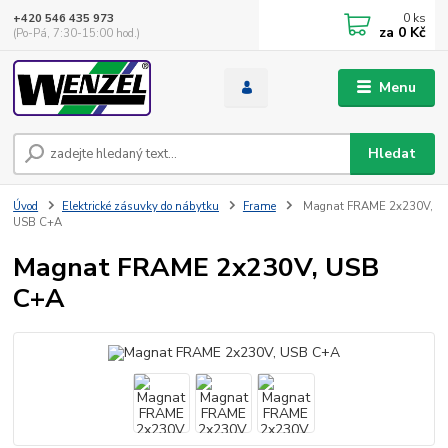
0
ks
+420 546 435 973
za
0 Kč
(Po-Pá, 7:30-15:00 hod.)
Menu
Hledat
Úvod
Elektrické zásuvky do nábytku
Frame
Magnat FRAME 2x230V,
USB C+A
Magnat FRAME 2x230V, USB
C+A