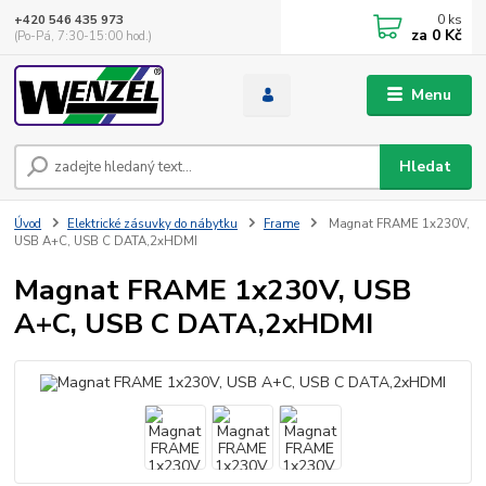
0
ks
+420 546 435 973
za
0 Kč
(Po-Pá, 7:30-15:00 hod.)
Menu
Hledat
Úvod
Elektrické zásuvky do nábytku
Frame
Magnat FRAME 1x230V,
USB A+C, USB C DATA,2xHDMI
Magnat FRAME 1x230V, USB
A+C, USB C DATA,2xHDMI