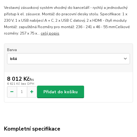
Vestavný zásuvkový systém vhodný do kanceláří - rychlý a jednoduchý
přístup k el. zásuvce. Montáž do pracovní desky stolu. Specifikace: 1 x
230 V, 1 x USB nabíjecí A + C, 2 x USB C datový, 2 x HDMI - čtyři moduly
Montáž: zapuštěná Rozměry pro montáž: 236 - 241 x 46 - 55 mmCelkové
rozměry: 257 x 75 x...
celý popis
Barva
8 012 Kč
/
ks
6 621 Kč
bez DPH
Přidat do košíku
Kompletní specifikace