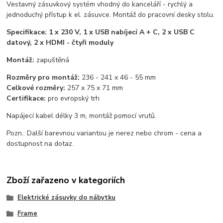
Vestavný zásuvkový systém vhodný do kanceláří - rychlý a
jednoduchý přístup k el. zásuvce. Montáž do pracovní desky stolu.
Specifikace: 1 x 230 V, 1 x USB nabíjecí A + C, 2 x USB C
datový, 2 x HDMI - čtyři moduly
Montáž:
zapuštěná
Rozměry pro montáž:
236 - 241 x 46 - 55 mm
Celkové rozměry:
257 x 75 x 71 mm
Certifikace:
pro evropský trh
Napájecí kabel délky 3 m, montáž pomocí vrutů.
Pozn.: Další barevnou variantou je nerez nebo chrom - cena a
dostupnost na dotaz.
Zboží zařazeno v kategoriích
Elektrické zásuvky do nábytku
Frame