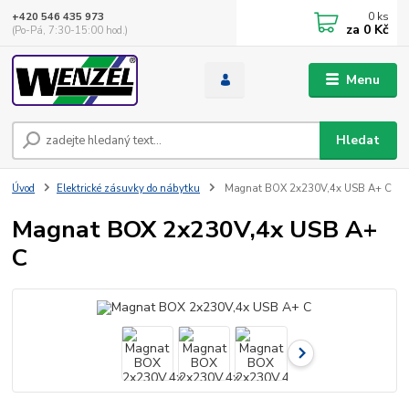
0
ks
+420 546 435 973
za
0 Kč
(Po-Pá, 7:30-15:00 hod.)
Menu
Hledat
Úvod
Elektrické zásuvky do nábytku
Magnat BOX 2x230V,4x USB A+ C
Magnat BOX 2x230V,4x USB A+
C