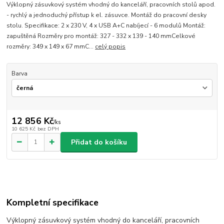
Výklopný zásuvkový systém vhodný do kanceláří, pracovních stolů apod.
- rychlý a jednoduchý přístup k el. zásuvce. Montáž do pracovní desky
stolu. Specifikace: 2 x 230 V, 4 x USB A+C nabíjecí - 6 modulů Montáž:
zapuštěná Rozměry pro montáž: 327 - 332 x 139 - 140 mmCelkové
rozměry: 349 x 149 x 67 mmC...
celý popis
Barva
12 856 Kč
/
ks
10 625 Kč
bez DPH
Přidat do košíku
Kompletní specifikace
Výklopný zásuvkový systém vhodný do kanceláří, pracovních