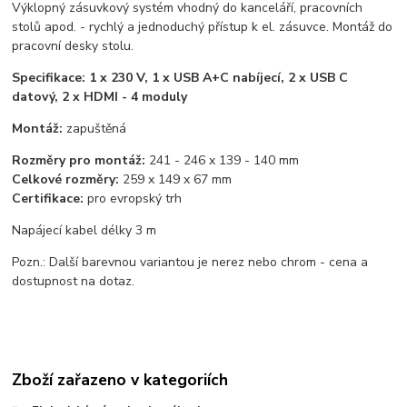
Výklopný zásuvkový systém vhodný do kanceláří, pracovních
stolů apod. - rychlý a jednoduchý přístup k el. zásuvce. Montáž do
pracovní desky stolu.
Specifikace: 1 x 230 V, 1 x USB A+C nabíjecí, 2 x USB C
datový, 2 x HDMI - 4 moduly
Montáž:
zapuštěná
Rozměry pro montáž:
241 - 246 x 139 - 140 mm
Celkové rozměry:
259 x 149 x 67 mm
Certifikace:
pro evropský trh
Napájecí kabel délky 3 m
Pozn.: Další barevnou variantou je nerez nebo chrom - cena a
dostupnost na dotaz.
Zboží zařazeno v kategoriích