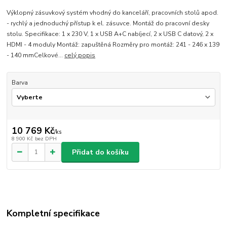
Výklopný zásuvkový systém vhodný do kanceláří, pracovních stolů apod.
- rychlý a jednoduchý přístup k el. zásuvce. Montáž do pracovní desky
stolu. Specifikace: 1 x 230 V, 1 x USB A+C nabíjecí, 2 x USB C datový, 2 x
HDMI - 4 moduly Montáž: zapuštěná Rozměry pro montáž: 241 - 246 x 139
- 140 mmCelkové...
celý popis
Barva
10 769 Kč
/
ks
8 900 Kč
bez DPH
Přidat do košíku
Kompletní specifikace