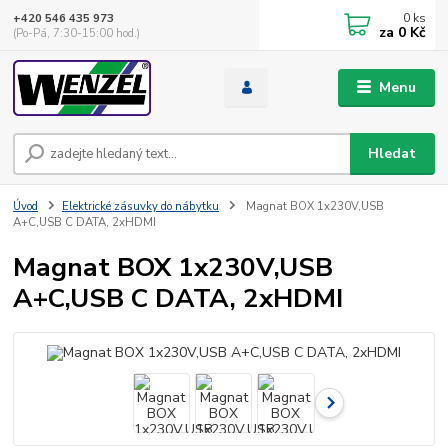
0
ks
+420 546 435 973
za
0 Kč
(Po-Pá, 7:30-15:00 hod.)
Menu
Hledat
Úvod
Elektrické zásuvky do nábytku
Magnat BOX 1x230V,USB
A+C,USB C DATA, 2xHDMI
Magnat BOX 1x230V,USB
A+C,USB C DATA, 2xHDMI