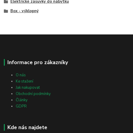
Elektrické zásuvky do nábytku
Box - výklopný
Informace pro zákazníky
O nás
Ke stažení
Jak nakupovat
Obchodní podmínky
Články
GDPR
Kde nás najdete