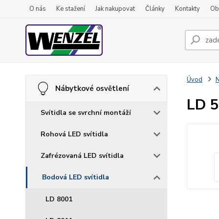
O nás
Ke stažení
Jak nakupovat
Články
Kontakty
Ob
Úvod
N
Nábytkové osvětlení
LD 
Svítidla se svrchní montáží
Rohová LED svítidla
Zafrézovaná LED svítidla
Bodová LED svítidla
LD 8001