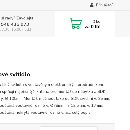
Přihlášení
 si rady? Zavolejte.
0
ks
 546 435 973
za
0 Kč
, 7:30-15:00 hod.)
vé svítidlo
 LED svítidla s vestavěným elektronickým předřadníkem.
a splňují nejpřísnější kriteria pro montáž do nábytku a SDK
y: Ø 100mm Montáž: možnost také do SDK svrchní v: 25mm,
puštěná vestavné rozměry: Ø78mm, h: 12,5mm, v: 13mm,
puštěná nekrytá vestavné rozměry: &...
celý popis