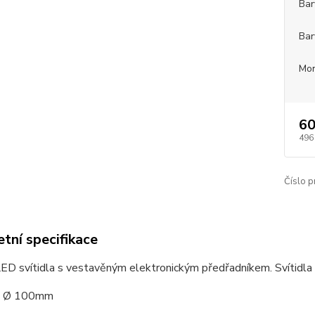
Bar
Bar
Mon
60
496
Číslo p
tní specifikace
D svítidla s vestavěným elektronickým předřadníkem. Svítidla sp
: Ø 100mm