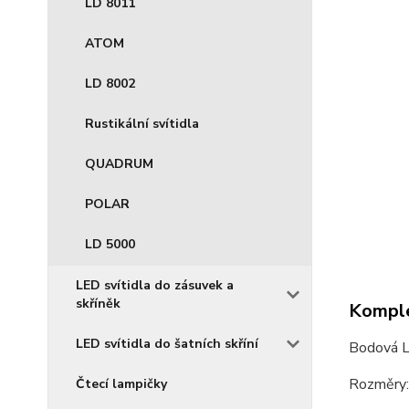
LD 8011
ATOM
LD 8002
Rustikální svítidla
QUADRUM
POLAR
LD 5000
LED svítidla do zásuvek a
skříněk
Komple
LED svítidla do šatních skříní
Bodová LE
Rozměry
Čtecí lampičky