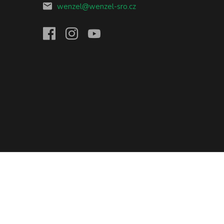
wenzel@wenzel-sro.cz
Vytvořeno na
Eshop-rychle.cz