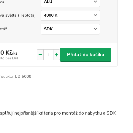
va
va světla (Teplota)
táž
0 Kč
/
ks
Přidat do košíku
 Kč
bez DPH
roduktu:
LD 5000
lňují nejpřísnější kriteria pro montáž do nábytku a SDK