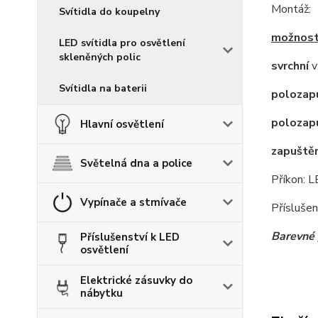
Montáž:
Svítidla do koupelny
možnost
LED svítidla pro osvětlení
skleněných polic
svrchní
v
Svítidla na baterii
polozap
polozap
Hlavní osvětlení
zapuště
Světelná dna a police
Příkon: 
Vypínače a stmívače
Přísluše
Barevné 
Příslušenství k LED
osvětlení
Elektrické zásuvky do
nábytku