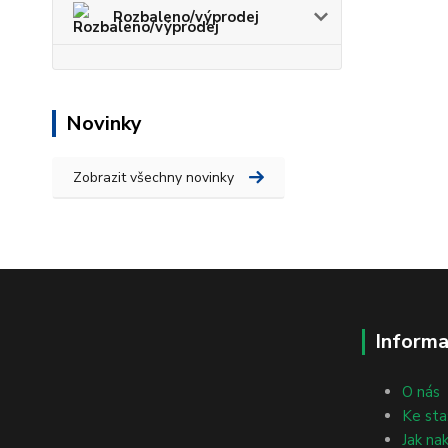
Rozbaleno/výprodej
Novinky
Zobrazit všechny novinky
Informa
O nás
Ke sta
Jak na