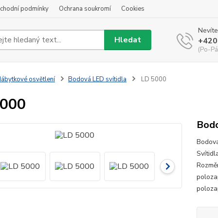
chodní podmínky
Ochrana soukromí
Cookies
Nevíte
Hledat
+420
(Po-Pá
ábytkové osvětlení
Bodová LED svítidla
LD 5000
5000
Bodo
Bodová
Svítidl
Rozměr
poloza
poloza