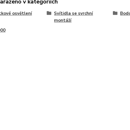
zařazeno v kategoriích
kové osvětlení
Svítidla se svrchní
Bodo
montáží
000