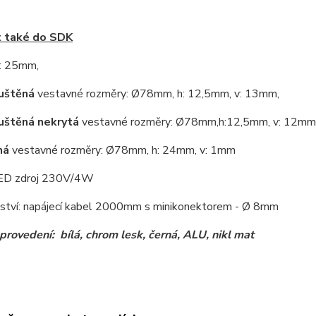
 také do SDK
: 25mm,
uštěná
vestavné rozměry: Ø78mm, h: 12,5mm, v: 13mm,
uštěná nekrytá
vestavné rozměry: Ø78mm,h:12,5mm, v: 12mm
ná
vestavné rozměry: Ø78mm, h: 24mm, v: 1mm
LED zdroj 230V/4W
nství: napájecí kabel 2000mm s minikonektorem - Ø 8mm
provedení: bílá, chrom lesk, černá, ALU, nikl mat