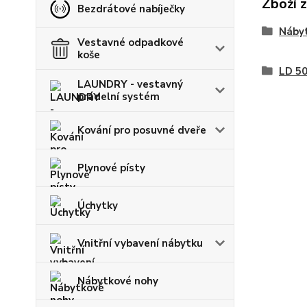
Zboží 
Bezdrátové nabíječky
Nábyt
Vestavné odpadkové
koše
LD 5
LAUNDRY - vestavný
prádelní systém
Kování pro posuvné dveře
Plynové písty
Úchytky
Vnitřní vybavení nábytku
Nábytkové nohy