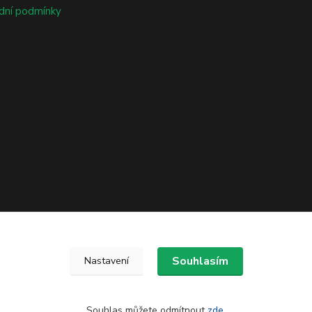
dní podmínky
Souhlasím
Nastavení
Souhlas můžete odmítnout
zde
.