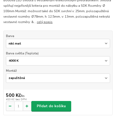
Bodová LED svítidla s vestavěným elektronickým předřadníkem. Svítidla
splňují nejpřísnější kriteria pro montáž do nábytku a SDK Rozměry: Ø
100mm Montáž: možnost také do SDK svrchní v: 25mm, polozapuštěná
vestavné rozměry: Ø78mm, h: 12,5mm, v: 13mm, polozapuštěná nekrytá
vestavné rozměry: &...
celý popis
Barva
Barva světla (Teplota)
Montáž
500 Kč
/
ks
413 Kč
bez DPH
Přidat do košíku