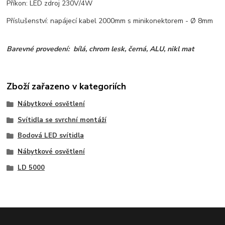
Příkon: LED zdroj 230V/4W
Příslušenství: napájecí kabel 2000mm s minikonektorem - Ø 8mm
Barevné provedení: bílá, chrom lesk, černá, ALU, nikl mat
Zboží zařazeno v kategoriích
Nábytkové osvětlení
Svítidla se svrchní montáží
Bodová LED svítidla
Nábytkové osvětlení
LD 5000