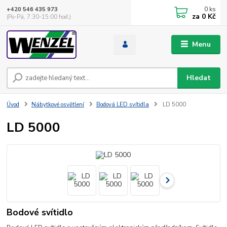
0
ks
+420 546 435 973
za
0 Kč
(Po-Pá, 7:30-15:00 hod.)
Menu
Hledat
Úvod
Nábytkové osvětlení
Bodová LED svítidla
LD 5000
LD 5000
Bodové svítidlo