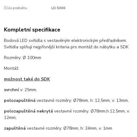
Číslo produktu:
LD 5000
Kompletní specifikace
Bodová LED svítidla s vestavěným elektronickým předřadníkem.
Svítidla splňují nejpřísnější kriteria pro montáž do nábytku a SDK
Rozměry: Ø 100mm
Montáž:
možnost také do SDK
svrchní
v: 25mm,
polozapuštěná
vestavné rozměry: Ø78mm, h: 12,5mm, v: 13mm,
polozapuštěná nekrytá
vestavné rozměry: Ø78mm,h:12,5mm, v:
12mm,
zapuštěná
vestavné rozměry: Ø78mm, h: 24mm, v: 1mm