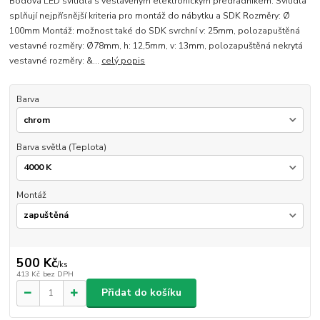
Bodová LED svítidla s vestavěným elektronickým předřadníkem. Svítidla
splňují nejpřísnější kriteria pro montáž do nábytku a SDK Rozměry: Ø
100mm Montáž: možnost také do SDK svrchní v: 25mm, polozapuštěná
vestavné rozměry: Ø78mm, h: 12,5mm, v: 13mm, polozapuštěná nekrytá
vestavné rozměry: &...
celý popis
Barva
Barva světla (Teplota)
Montáž
500 Kč
/
ks
413 Kč
bez DPH
Přidat do košíku