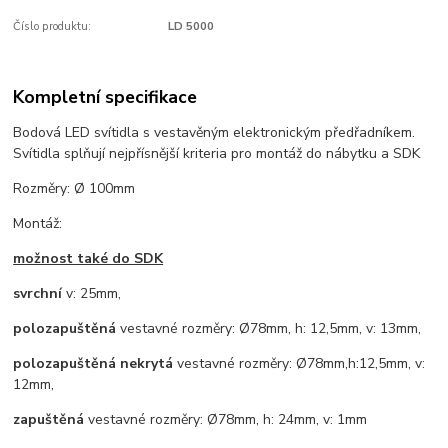
Číslo produktu:
LD 5000
Kompletní specifikace
Bodová LED svítidla s vestavěným elektronickým předřadníkem.
Svítidla splňují nejpřísnější kriteria pro montáž do nábytku a SDK
Rozměry: Ø 100mm
Montáž:
možnost také do SDK
svrchní
v: 25mm,
polozapuštěná
vestavné rozměry: Ø78mm, h: 12,5mm, v: 13mm,
polozapuštěná nekrytá
vestavné rozměry: Ø78mm,h:12,5mm, v:
12mm,
zapuštěná
vestavné rozměry: Ø78mm, h: 24mm, v: 1mm