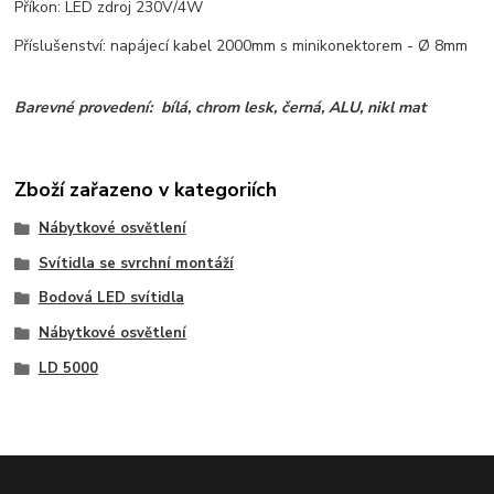
Příkon: LED zdroj 230V/4W
Příslušenství: napájecí kabel 2000mm s minikonektorem - Ø 8mm
Barevné provedení: bílá, chrom lesk, černá, ALU, nikl mat
Zboží zařazeno v kategoriích
Nábytkové osvětlení
Svítidla se svrchní montáží
Bodová LED svítidla
Nábytkové osvětlení
LD 5000