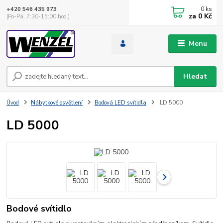
0
ks
+420 546 435 973
za
0 Kč
(Po-Pá, 7:30-15:00 hod.)
Menu
Hledat
Úvod
Nábytkové osvětlení
Bodová LED svítidla
LD 5000
LD 5000
Bodové svítidlo