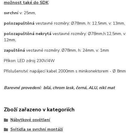
možnost také do SDK
svrchní
v: 25mm,
polozapuštěná
vestavné rozměry: Ø78mm, h: 12,5mm, v: 13mm,
polozapuštěná nekrytá
vestavné rozměry: Ø78mm,h:12,5mm, v:
12mm,
zapuštěná
vestavné rozměry: Ø78mm, h: 24mm, v: 1mm
Příkon: LED zdroj 230V/4W
Příslušenství: napájecí kabel 2000mm s minikonektorem - Ø 8mm
Barevné provedení: bílá, chrom lesk, černá, ALU, nikl mat
Zboží zařazeno v kategoriích
Nábytkové osvětlení
Svítidla se svrchní montáží