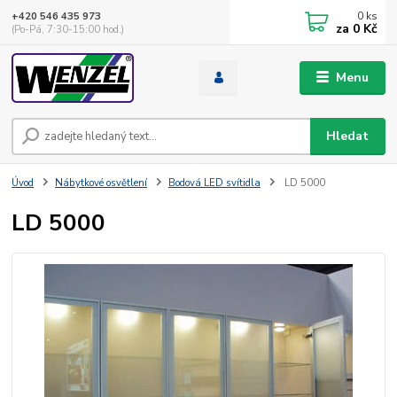
0
ks
+420 546 435 973
za
0 Kč
(Po-Pá, 7:30-15:00 hod.)
Menu
Hledat
Úvod
Nábytkové osvětlení
Bodová LED svítidla
LD 5000
LD 5000