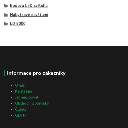
Bodová LED svítidla
Nábytkové osvětlení
LD 5000
Informace pro zákazníky
O nás
Ke stažení
Jak nakupovat
Obchodní podmínky
Články
GDPR