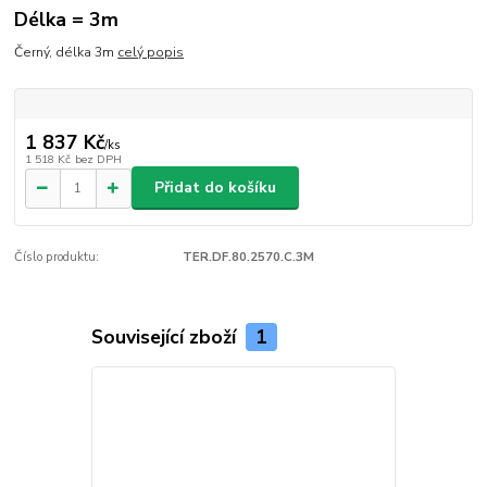
Délka = 3m
Černý, délka 3m
celý popis
1 837 Kč
/
ks
1 518 Kč
bez DPH
Přidat do košíku
Číslo produktu:
TER.DF.80.2570.C.3M
Související zboží
1