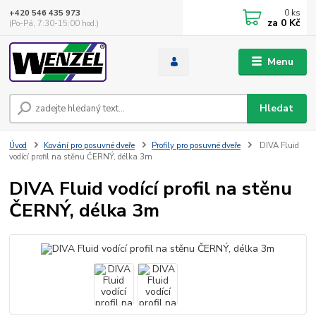
0
ks
+420 546 435 973
za
0 Kč
(Po-Pá, 7:30-15:00 hod.)
Menu
Hledat
Úvod
Kování pro posuvné dveře
Profily pro posuvné dveře
DIVA Fluid
vodící profil na stěnu ČERNÝ, délka 3m
DIVA Fluid vodící profil na stěnu
ČERNÝ, délka 3m