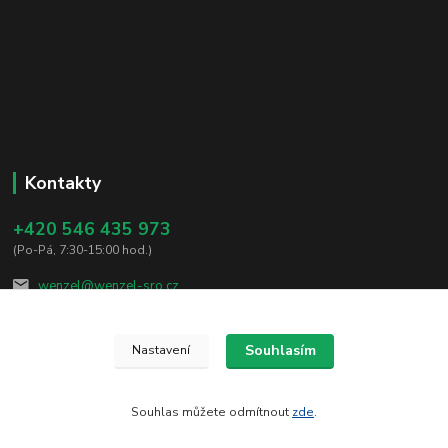
Kontakty
+420 546 435 973
(Po-Pá, 7:30-15:00 hod.)
wenzel@wenzel-sro.cz
Souhlasím
Nastavení
Souhlas můžete odmítnout
zde
.
Vytvořeno na
Eshop-rychle.cz