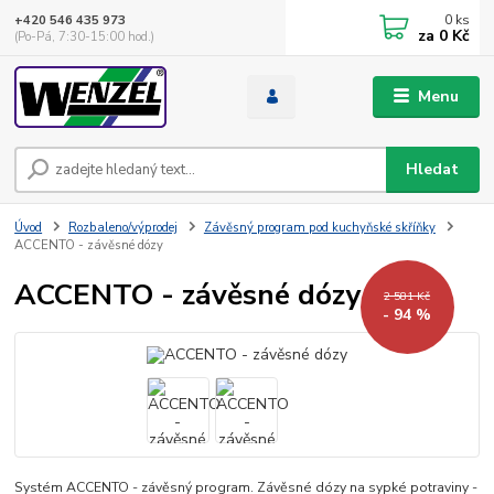
0
ks
+420 546 435 973
za
0 Kč
(Po-Pá, 7:30-15:00 hod.)
Menu
Hledat
Úvod
Rozbaleno/výprodej
Závěsný program pod kuchyňské skříňky
ACCENTO - závěsné dózy
ACCENTO - závěsné dózy
2 581 Kč
- 94 %
Systém ACCENTO - závěsný program. Závěsné dózy na sypké potraviny -