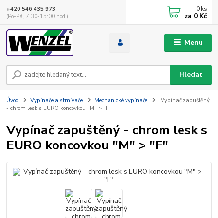
0
ks
+420 546 435 973
za
0 Kč
(Po-Pá, 7:30-15:00 hod.)
Menu
Hledat
Úvod
Vypínače a stmívače
Mechanické vypínače
Vypínač zapuštěný
- chrom lesk s EURO koncovkou "M" > "F"
Vypínač zapuštěný - chrom lesk s
EURO koncovkou "M" > "F"