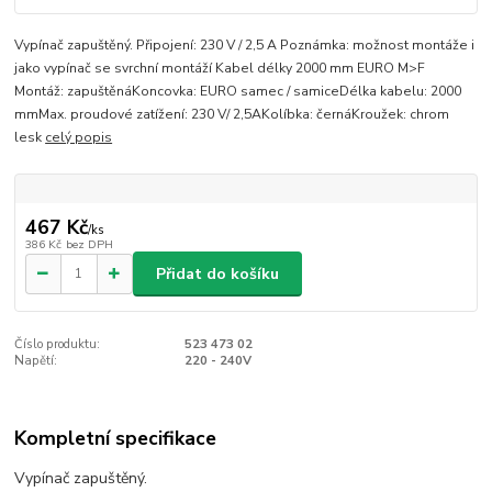
Vypínač zapuštěný. Připojení: 230 V / 2,5 A Poznámka: možnost montáže i
jako vypínač se svrchní montáží Kabel délky 2000 mm EURO M>F
Montáž: zapuštěnáKoncovka: EURO samec / samiceDélka kabelu: 2000
mmMax. proudové zatížení: 230 V/ 2,5AKolíbka: černáKroužek: chrom
lesk
celý popis
467 Kč
/
ks
386 Kč
bez DPH
Přidat do košíku
Číslo produktu:
523 473 02
Napětí:
220 - 240V
Kompletní specifikace
Vypínač zapuštěný.