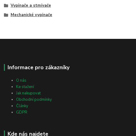
Vypínače a stmívače
Mechanické vypínače
Informace pro zákazníky
O nás
Ke stažení
Jak nakupovat
Obchodní podmínky
Články
GDPR
Kde nás najdete