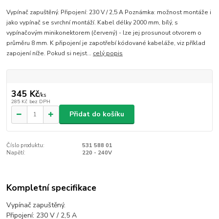
Vypínač zapuštěný. Připojení: 230 V / 2,5 A Poznámka: možnost montáže i
jako vypínač se svrchní montáží. Kabel délky 2000 mm, bílý, s
vypínačovým minikonektorem (červený) - lze jej prosunout otvorem o
průměru 8 mm. K připojení je zapotřebí kódované kabeláže, viz příklad
zapojení níže. Pokud si nejst...
celý popis
345 Kč
/
ks
285 Kč
bez DPH
Přidat do košíku
Číslo produktu:
531 588 01
Napětí:
220 - 240V
Kompletní specifikace
Vypínač zapuštěný.
Připojení: 230 V / 2,5 A