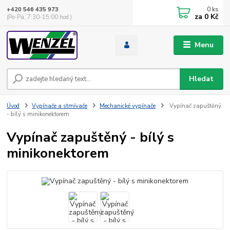
0
ks
+420 546 435 973
za
0 Kč
(Po-Pá, 7:30-15:00 hod.)
Menu
Hledat
Úvod
Vypínače a stmívače
Mechanické vypínače
Vypínač zapuštěný
- bílý s minikonektorem
Vypínač zapuštěný - bílý s
minikonektorem