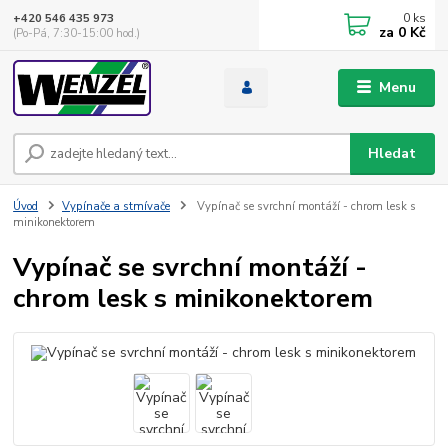
0
ks
+420 546 435 973
za
0 Kč
(Po-Pá, 7:30-15:00 hod.)
Menu
Hledat
Úvod
Vypínače a stmívače
Vypínač se svrchní montáží - chrom lesk s
minikonektorem
Vypínač se svrchní montáží -
chrom lesk s minikonektorem