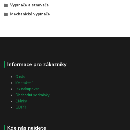
Vypínače a stmívače
Mechanické vypínače
Informace pro zákazníky
O nás
Ke stažení
Jak nakupovat
Obchodní podmínky
Články
GDPR
Kde nás najdete