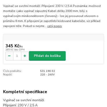
Vypínač se svrchní montáží. Připojení: 230 V / 2,5 A Poznámka: možnost
montáže i jako vypínač zápustný Kabel délky 2000 mm, bílý, s
vypínačovým minikonektorem (červený) - lze jej prosunout otvorem o
průměru 8 mm. K připojení je zapotřebí kódované kabeláže, viz příklad
zapojení níže. Pokud si nejste...
celý popis
345 Kč
/
ks
285 Kč
bez DPH
Přidat do košíku
Číslo produktu:
531 196 02
Napětí:
220 - 240V
Kompletní specifikace
Vypínač se svrchní montáží.
Připojení: 230 V / 2,5 A