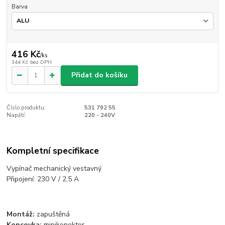
Barva
416 Kč
/
ks
344 Kč
bez DPH
Přidat do košíku
Číslo produktu:
531 792 55
Napětí:
220 - 240V
Kompletní specifikace
Vypínač mechanický vestavný
Připojení: 230 V / 2,5 A
Montáž:
zapuštěná
Koncovka:
minikonektor