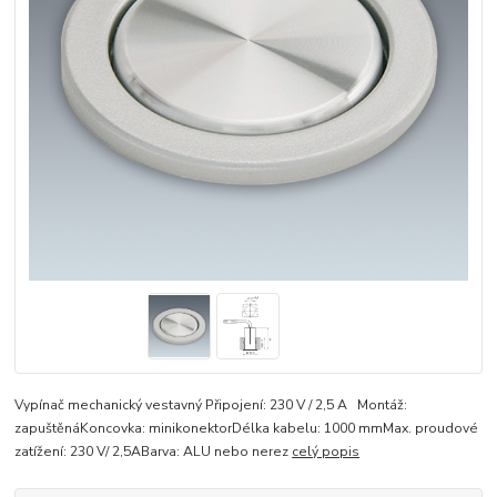
Vypínač mechanický vestavný Připojení: 230 V / 2,5 A Montáž:
zapuštěnáKoncovka: minikonektorDélka kabelu: 1000 mmMax. proudové
zatížení: 230 V/ 2,5ABarva: ALU nebo nerez
celý popis