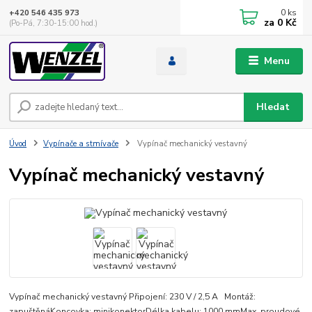
0
ks
+420 546 435 973
za
0 Kč
(Po-Pá, 7:30-15:00 hod.)
Menu
Hledat
Úvod
Vypínače a stmívače
Vypínač mechanický vestavný
Vypínač mechanický vestavný
Vypínač mechanický vestavný Připojení: 230 V / 2,5 A Montáž:
zapuštěnáKoncovka: minikonektorDélka kabelu: 1000 mmMax. proudové