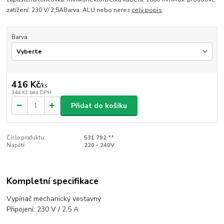
zatížení: 230 V/ 2,5ABarva: ALU nebo nerez
celý popis
Barva
416 Kč
/
ks
344 Kč
bez DPH
Přidat do košíku
Číslo produktu:
531 792 **
Napětí:
220 - 240V
Kompletní specifikace
Vypínač mechanický vestavný
Připojení: 230 V / 2,5 A