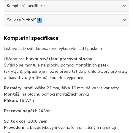
Kompletní specifikace
Související zboží
1
Kompletní specifikace
Lištové LED svítidlo osazeno výkonným LED páskem.
Určeno pro
hlavní osvětlení pracovní plochy
.
Svítidlo se montuje na plochu pomocí montážních patek
(skrytých), případně je možné předvrtat do profilu otvory pro vruty
a fixovat vruty + 3M páskou. Bez vypínače.
Rozměry:
profil výška 22 mm, šířka 10 mm, délka viz varianty
Montáž:
na plochu pomocí montážních prvků
Příkon:
16 W/m
Pracovní napětí:
24 Vdc
Sv. tok cca:
2000 lm/m
Provedení:
s bezdotykovým vypínačem umístěným na okraji