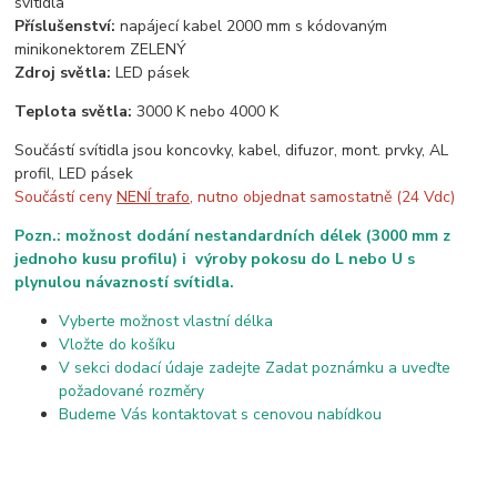
svítidla
Příslušenství:
napájecí kabel 2000 mm s kódovaným
minikonektorem ZELENÝ
Zdroj světla:
LED pásek
Teplota světla:
3000 K nebo 4000 K
Součástí svítidla jsou koncovky, kabel, difuzor, mont. prvky, AL
profil, LED pásek
Součástí ceny
NENÍ trafo
, nutno objednat samostatně (24 Vdc)
Pozn.: možnost dodání nestandardních délek (3000 mm z
jednoho kusu profilu) i výroby pokosu do L nebo U s
plynulou návazností svítidla.
Vyberte možnost vlastní délka
Vložte do košíku
V sekci dodací údaje zadejte Zadat poznámku a uveďte
požadované rozměry
Budeme Vás kontaktovat s cenovou nabídkou