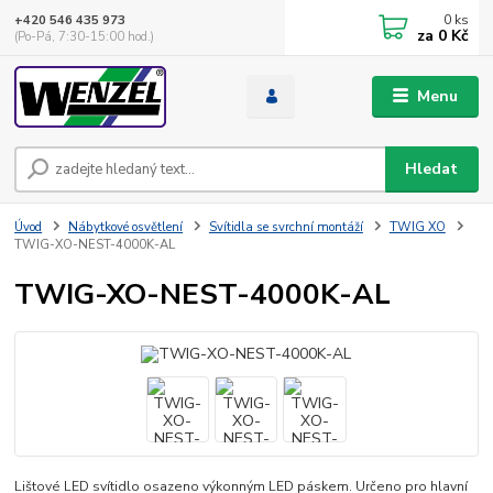
0
ks
+420 546 435 973
za
0 Kč
(Po-Pá, 7:30-15:00 hod.)
Menu
Hledat
Úvod
Nábytkové osvětlení
Svítidla se svrchní montáží
TWIG XO
TWIG-XO-NEST-4000K-AL
TWIG-XO-NEST-4000K-AL
Lištové LED svítidlo osazeno výkonným LED páskem. Určeno pro hlavní