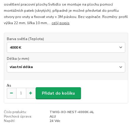
osvětlení pracovní plochy.Svítidlo se montuje na plochu pomocí
montážních patek (skrytých), případně je možné předvrtat do profilu
otvory pro vruty a fixovat vruty + 3M páskou. Bez vypínače. Rozměry: profil
výška 22 mm, šířka 10 mm,...
celý popis
Barva světla (Teplota)
Délka (v mm)
/
ks
Přidat do košíku
Číslo produktu:
TWIG-XO-NEST-4000K-AL
Povrchová úprava:
ALU
Napětí:
24 Vdc