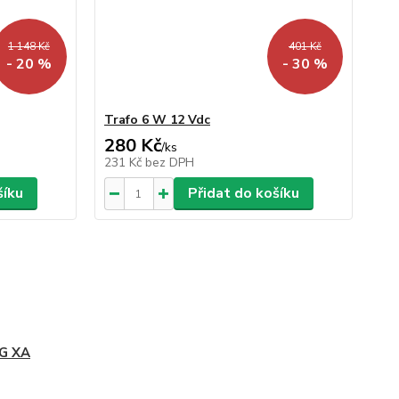
1 148 Kč
401 Kč
- 20 %
- 30 %
Trafo 6 W 12 Vdc
280 Kč
/
ks
231 Kč
bez DPH
šíku
Přidat do košíku
G XA