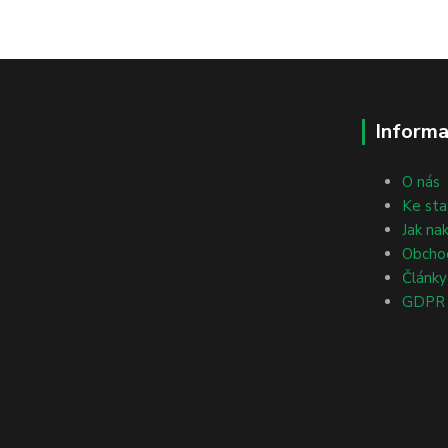
Informa
O nás
Ke sta
Jak na
Obcho
Články
GDPR