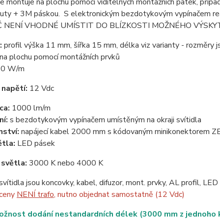
se montuje na plochu pomocí viditelných montážních patek, případ
ruty + 3M páskou. S elektronickým bezdotykovým vypínačem reaguj
 NENÍ VHODNÉ UMÍSTIT DO BLÍZKOSTI MOŽNÉHO VÝSKYTU VO
:
profil výška 11 mm, šířka 15 mm, délka viz varianty - rozměry
na plochu pomocí montážních prvků
0 W/m
 napětí:
12 Vdc
cca:
1000 lm/m
ní:
s bezdotykovým vypínačem umístěným na okraji svítidla
nství:
napájecí kabel 2000 mm s kódovaným minikonektorem 
ětla:
LED pásek
 světla:
3000 K nebo 4000 K
svítidla jsou koncovky, kabel, difuzor, mont. prvky, AL profil, LE
 ceny
NENÍ trafo
, nutno objednat samostatně (12 Vdc)
ožnost dodání nestandardních délek (3000 mm z jednoho ku