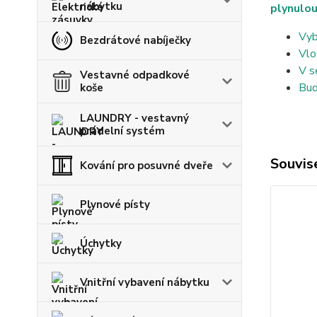
nábytku
plynulou
Vyb
Bezdrátové nabíječky
Vlo
V s
Vestavné odpadkové
Bud
koše
LAUNDRY - vestavný
prádelní systém
Souvise
Kování pro posuvné dveře
Plynové písty
Úchytky
Vnitřní vybavení nábytku