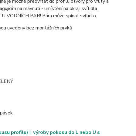
ně je možné předvrtat do profilu otvory pro vruty a
ícím na mávnutí - umístění na okraji svítidla.
DNÍCH PAR! Pára může spínat svítidlo.
 jsou uvedeny bez montážních prvků
ZELENÝ
D pásek
su profilu) i výroby pokosu do L nebo U s