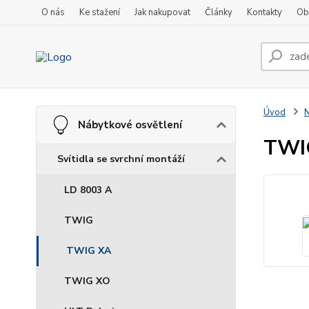
O nás
Ke stažení
Jak nakupovat
Články
Kontakty
Ob
Úvod
N
Nábytkové osvětlení
TWI
Svítidla se svrchní montáží
LD 8003 A
TWIG
TWIG XA
TWIG XO