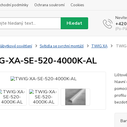
chodní podmínky
Ochrana soukromí
Cookies
Nevíte
Hledat
+420
(Po-Pá
ábytkové osvětlení
Svítidla se svrchní montáží
TWIG XA
TWIG-
G-XA-SE-520-4000K-AL
Lištov
hlavní
pomocí
profil
bezdot
Bar