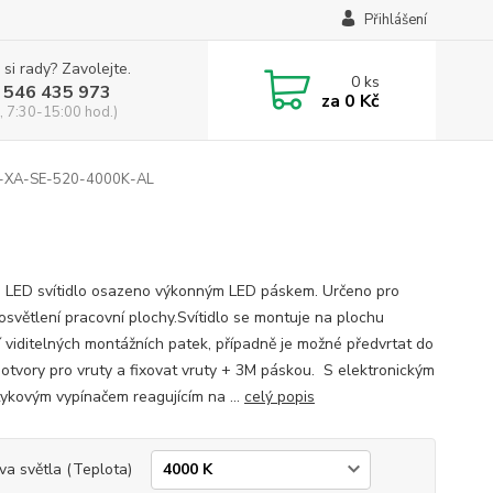
Přihlášení
 si rady? Zavolejte.
0
ks
 546 435 973
za
0 Kč
, 7:30-15:00 hod.)
XA-SE-520-4000K-AL
é LED svítidlo osazeno výkonným LED páskem. Určeno pro
 osvětlení pracovní plochy.Svítidlo se montuje na plochu
 viditelných montážních patek, případně je možné předvrtat do
u otvory pro vruty a fixovat vruty + 3M páskou. S elektronickým
ykovým vypínačem reagujícím na ...
celý popis
va světla (Teplota)