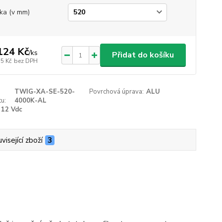
ka (v mm)
124 Kč
/
ks
Přidat do košíku
55 Kč
bez DPH
TWIG-XA-SE-520-
Povrchová úprava:
ALU
u:
4000K-AL
12 Vdc
visející zboží
3