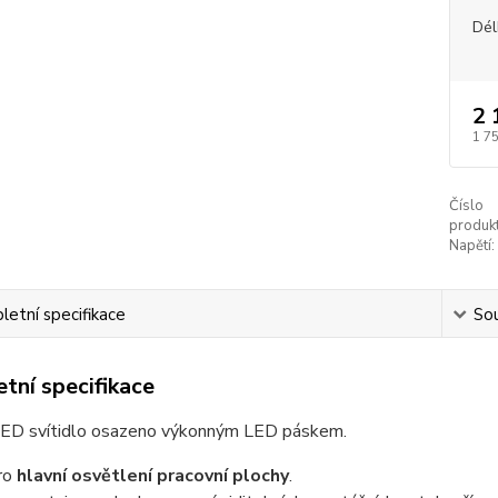
Dél
2 
1 7
Číslo
produkt
Napětí:
etní specifikace
Sou
tní specifikace
LED svítidlo osazeno výkonným LED páskem.
ro
hlavní osvětlení pracovní plochy
.