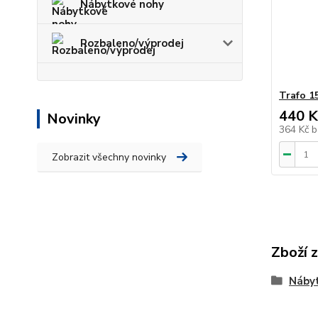
Nábytkové nohy
Rozbaleno/výprodej
Trafo 1
440 K
Novinky
364 Kč
b
Zobrazit všechny novinky
Zboží 
Nábyt