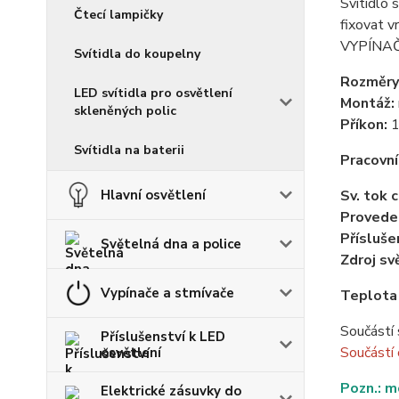
Svítidlo 
Čtecí lampičky
fixovat v
VYPÍNAČ
Svítidla do koupelny
Rozměry
LED svítidla pro osvětlení
Montáž:
skleněných polic
Příkon:
1
Svítidla na baterii
Pracovní
Hlavní osvětlení
Sv. tok 
Provede
Přísluše
Světelná dna a police
Zdroj sv
Vypínače a stmívače
Teplota
Součástí 
Příslušenství k LED
Součástí
osvětlení
Pozn.: m
Elektrické zásuvky do