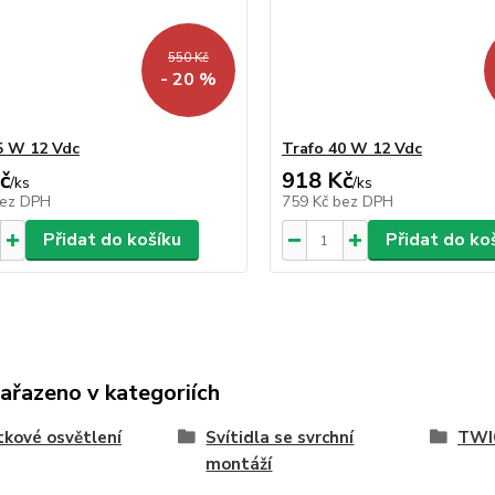
550 Kč
- 20 %
5 W 12 Vdc
Trafo 40 W 12 Vdc
č
918 Kč
/
ks
/
ks
ez DPH
759 Kč
bez DPH
Přidat do košíku
Přidat do ko
zařazeno v kategoriích
kové osvětlení
Svítidla se svrchní
TWI
montáží