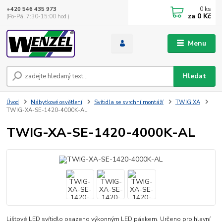
0
ks
+420 546 435 973
za
0 Kč
(Po-Pá, 7:30-15:00 hod.)
Menu
Hledat
Úvod
Nábytkové osvětlení
Svítidla se svrchní montáží
TWIG XA
TWIG-XA-SE-1420-4000K-AL
TWIG-XA-SE-1420-4000K-AL
Lištové LED svítidlo osazeno výkonným LED páskem. Určeno pro hlavní