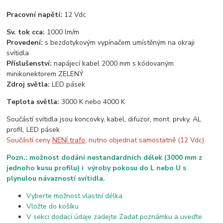
Pracovní napětí:
12 Vdc
Sv. tok cca:
1000 lm/m
Provedení:
s bezdotykovým vypínačem umístěným na okraji
svítidla
Příslušenství:
napájecí kabel 2000 mm s kódovaným
minikonektorem ZELENÝ
Zdroj světla:
LED pásek
Teplota světla:
3000 K nebo 4000 K
Součástí svítidla jsou koncovky, kabel, difuzor, mont. prvky, AL
profil, LED pásek
Součástí ceny
NENÍ trafo
, nutno objednat samostatně (12 Vdc)
Pozn.: možnost dodání nestandardních délek (3000 mm z
jednoho kusu profilu) i výroby pokosu do L nebo U s
plynulou návazností svítidla.
Vyberte možnost vlastní délka
Vložte do košíku
V sekci dodací údaje zadejte Zadat poznámku a uveďte