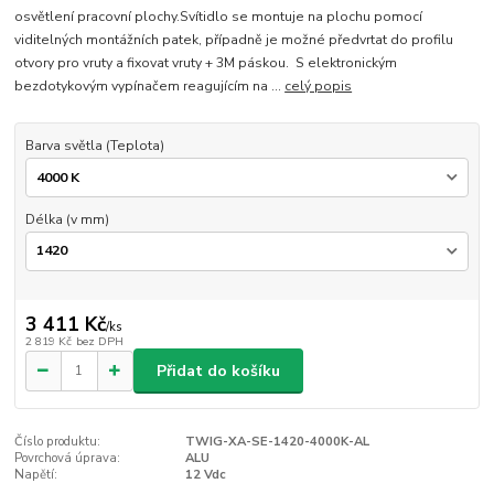
osvětlení pracovní plochy.Svítidlo se montuje na plochu pomocí
viditelných montážních patek, případně je možné předvrtat do profilu
otvory pro vruty a fixovat vruty + 3M páskou. S elektronickým
bezdotykovým vypínačem reagujícím na ...
celý popis
Barva světla (Teplota)
Délka (v mm)
3 411 Kč
/
ks
2 819 Kč
bez DPH
Přidat do košíku
Číslo produktu:
TWIG-XA-SE-1420-4000K-AL
Povrchová úprava:
ALU
Napětí:
12 Vdc