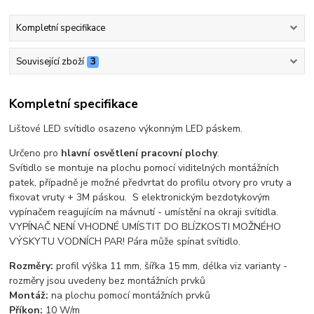
Kompletní specifikace
Související zboží
3
Kompletní specifikace
Lištové LED svítidlo osazeno výkonným LED páskem.
Určeno pro
hlavní osvětlení pracovní plochy
.
Svítidlo se montuje na plochu pomocí viditelných montážních
patek, případně je možné předvrtat do profilu otvory pro vruty a
fixovat vruty + 3M páskou. S elektronickým bezdotykovým
vypínačem reagujícím na mávnutí - umístění na okraji svítidla.
VYPÍNAČ NENÍ VHODNÉ UMÍSTIT DO BLÍZKOSTI MOŽNÉHO
VÝSKYTU VODNÍCH PAR! Pára může spínat svítidlo.
Rozměry:
profil výška 11 mm, šířka 15 mm, délka viz varianty -
rozměry jsou uvedeny bez montážních prvků
Montáž:
na plochu pomocí montážních prvků
Příkon:
10 W/m