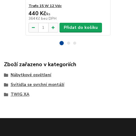
Trafo 15 W 12 Vdc
Trafo 40 W 
440 Kč
918 Kč
/
ks
/
ks
364 Kč
bez DPH
759 Kč
bez 
Přidat do košíku
Zboží zařazeno v kategoriích
Nábytkové osvětlení
Svítidla se svrchní montáží
TWIG XA