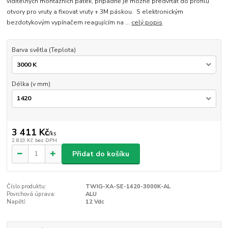
viditelných montážních patek, případně je možné předvrtat do profilu
otvory pro vruty a fixovat vruty + 3M páskou. S elektronickým
bezdotykovým vypínačem reagujícím na ...
celý popis
Barva světla (Teplota)
Délka (v mm)
3 411 Kč
/
ks
2 819 Kč
bez DPH
Přidat do košíku
Číslo produktu:
TWIG-XA-SE-1420-3000K-AL
Povrchová úprava:
ALU
Napětí:
12 Vdc