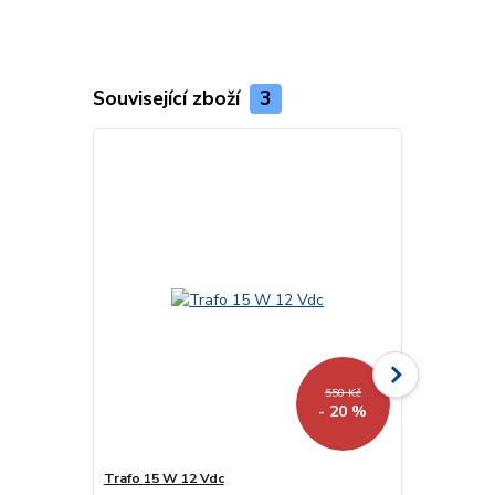
Související zboží
3
550 Kč
- 20 %
Trafo 15 W 12 Vdc
Trafo 40 W 