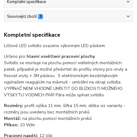
Kompletní specifikace
Související zboží
3
Kompletní specifikace
Lištové LED svítidlo osazeno výkonným LED páskem.
Určeno pro
hlavní osvětlení pracovní plochy
.
Svítidlo se montuje na plochu pomocí viditelných montážních
patek, případně je možné předvrtat do profilu otvory pro vruty a
fixovat vruty + 3M páskou. S elektronickým bezdotykovým
vypínačem reagujícím na mávnutí - umístění na okraji svítidla.
VYPÍNAČ NENÍ VHODNÉ UMÍSTIT DO BLÍZKOSTI MOŽNÉHO
VÝSKYTU VODNÍCH PAR! Pára může spínat svítidlo.
Rozměry:
profil výška 11 mm, šířka 15 mm, délka viz varianty -
rozměry jsou uvedeny bez montážních prvků
Montáž:
na plochu pomocí montážních prvků
Příkon:
10 W/m
Pracovní napětí:
12 Vdc