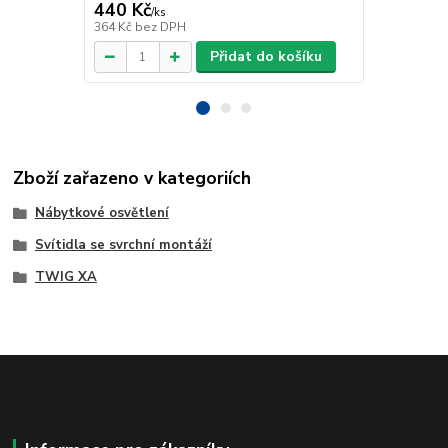
440 Kč
918 Kč
/
ks
/
ks
364 Kč
bez DPH
759 Kč
bez 
Přidat do košíku
Zboží zařazeno v kategoriích
Nábytkové osvětlení
Svítidla se svrchní montáží
TWIG XA