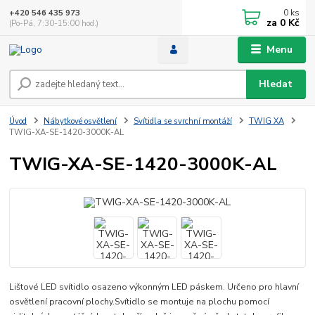
0
ks
+420 546 435 973
za
0 Kč
(Po-Pá, 7:30-15:00 hod.)
Menu
Hledat
Úvod
Nábytkové osvětlení
Svítidla se svrchní montáží
TWIG XA
TWIG-XA-SE-1420-3000K-AL
TWIG-XA-SE-1420-3000K-AL
Lištové LED svítidlo osazeno výkonným LED páskem. Určeno pro hlavní
osvětlení pracovní plochy.Svítidlo se montuje na plochu pomocí