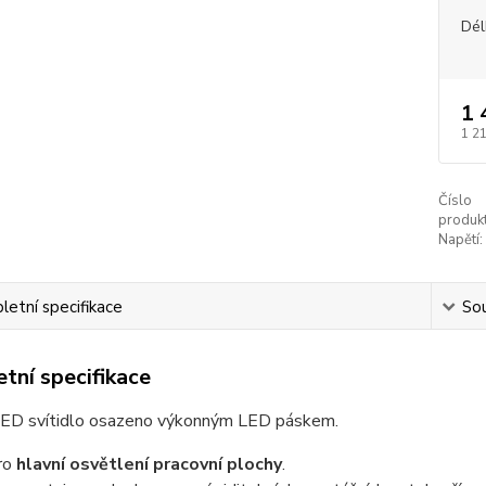
Dél
1 
1 2
Číslo
produkt
Napětí:
etní specifikace
Sou
tní specifikace
LED svítidlo osazeno výkonným LED páskem.
ro
hlavní osvětlení pracovní plochy
.