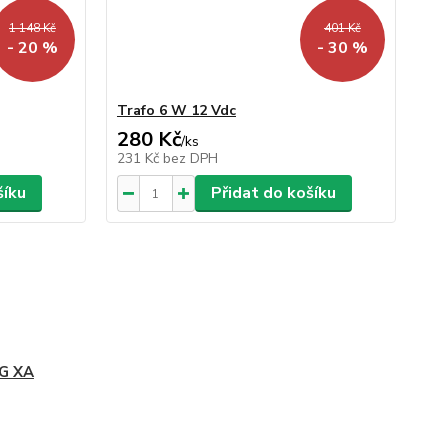
1 148 Kč
401 Kč
- 20 %
- 30 %
Trafo 6 W 12 Vdc
280 Kč
/
ks
231 Kč
bez DPH
šíku
Přidat do košíku
G XA