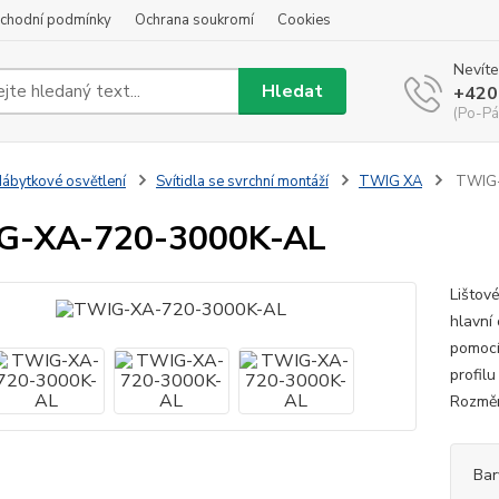
chodní podmínky
Ochrana soukromí
Cookies
Nevíte
Hledat
+420
(Po-Pá
ábytkové osvětlení
Svítidla se svrchní montáží
TWIG XA
TWIG-
G-XA-720-3000K-AL
Lištov
hlavní
pomocí
profilu
Rozměr
Bar