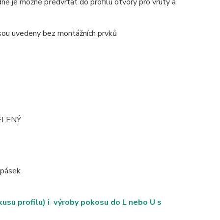
ně je možné předvrtat do profilu otvory pro vruty a
 jsou uvedeny bez montážních prvků
ZELENÝ
D pásek
su profilu) i výroby pokosu do L nebo U s