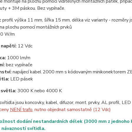
se montuje na plochu pomocí viditelných montážních patek, případ
ruty + 3M páskou. Bez vypínače.
:
profil výška 11 mm, šířka 15 mm, délka viz varianty - rozměry
na plochu pomocí montážních prvků
0 W/m
 napětí:
12 Vdc
cca:
1000 lm/m
ní:
bez vypínače
nství:
napájecí kabel 2000 mm s kódovaným minikonektorem 
ětla:
LED pásek
 světla:
3000 K nebo 4000 K
svítidla jsou koncovky, kabel, difuzor, mont. prvky, AL profil, LE
 ceny
NENÍ trafo
, nutno objednat samostatně (12 Vdc)
ožnost dodání nestandardních délek (3000 mm z jednoho ku
 návazností svítidla.