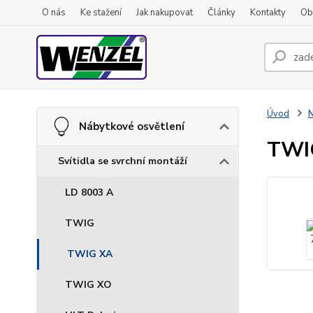
O nás
Ke stažení
Jak nakupovat
Články
Kontakty
Ob
Úvod
N
Nábytkové osvětlení
TWI
Svítidla se svrchní montáží
LD 8003 A
TWIG
TWIG XA
TWIG XO