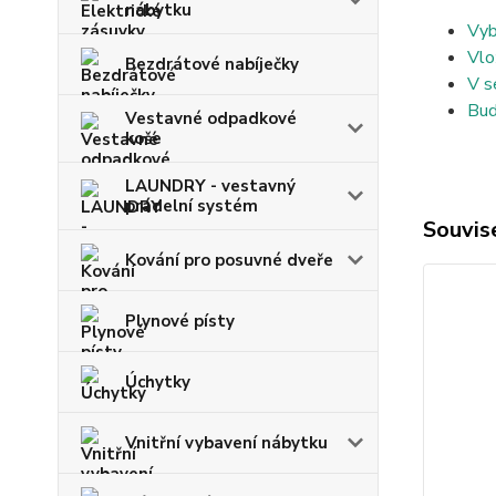
nábytku
Vyb
Vlo
Bezdrátové nabíječky
V s
Bud
Vestavné odpadkové
koše
LAUNDRY - vestavný
prádelní systém
Souvise
Kování pro posuvné dveře
Plynové písty
Úchytky
Vnitřní vybavení nábytku