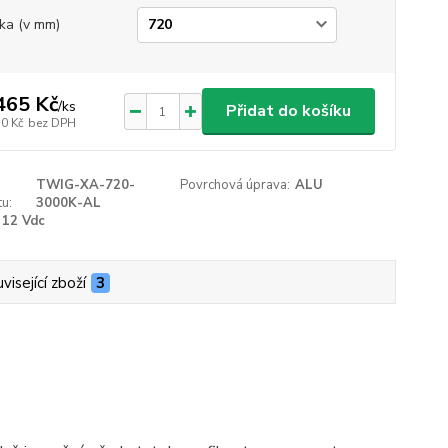
ka (v mm)
465 Kč
/
ks
Přidat do košíku
10 Kč
bez DPH
TWIG-XA-720-
Povrchová úprava:
ALU
u:
3000K-AL
12 Vdc
visející zboží
3