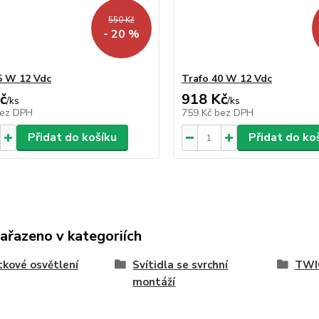
550 Kč
- 20 %
5 W 12 Vdc
Trafo 40 W 12 Vdc
č
918 Kč
/
ks
/
ks
ez DPH
759 Kč
bez DPH
Přidat do košíku
Přidat do ko
zařazeno v kategoriích
kové osvětlení
Svítidla se svrchní
TWI
montáží