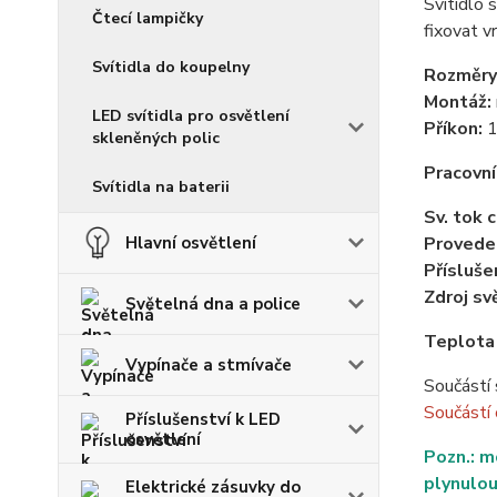
Svítidlo 
Čtecí lampičky
fixovat v
Svítidla do koupelny
Rozměry
Montáž:
LED svítidla pro osvětlení
Příkon:
1
skleněných polic
Pracovní
Svítidla na baterii
Sv. tok 
Hlavní osvětlení
Provede
Přísluše
Zdroj sv
Světelná dna a police
Teplota
Vypínače a stmívače
Součástí 
Součástí
Příslušenství k LED
osvětlení
Pozn.: m
plynulou
Elektrické zásuvky do