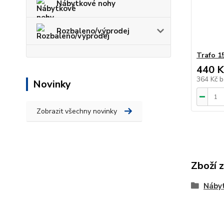
Nábytkové nohy
Rozbaleno/výprodej
Trafo 1
440 K
364 Kč
b
Novinky
Zobrazit všechny novinky
Zboží 
Nábyt