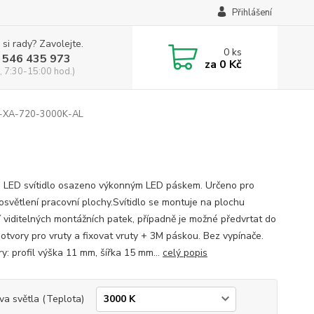
Přihlášení
 si rady? Zavolejte.
0
ks
 546 435 973
za
0 Kč
, 7:30-15:00 hod.)
XA-720-3000K-AL
é LED svítidlo osazeno výkonným LED páskem. Určeno pro
 osvětlení pracovní plochy.Svítidlo se montuje na plochu
 viditelných montážních patek, případně je možné předvrtat do
 otvory pro vruty a fixovat vruty + 3M páskou. Bez vypínače.
y: profil výška 11 mm, šířka 15 mm...
celý popis
va světla (Teplota)