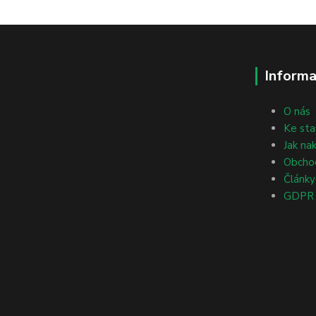
Informa
O nás
Ke sta
Jak na
Obcho
Články
GDPR