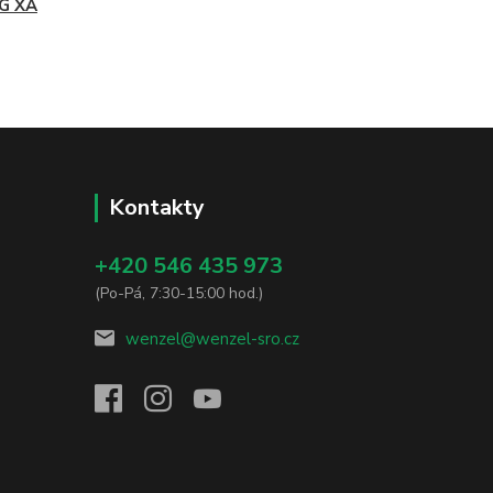
G XA
Kontakty
+420 546 435 973
(Po-Pá, 7:30-15:00 hod.)
wenzel@wenzel-sro.cz