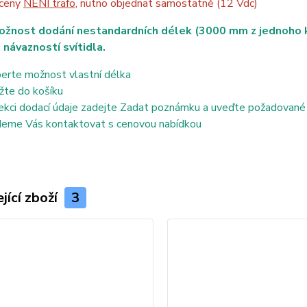
 ceny
NENÍ trafo
, nutno objednat samostatně (12 Vdc)
ožnost dodání nestandardních délek (3000 mm z jednoho ku
 návazností svítidla.
erte možnost vlastní délka
žte do košíku
ekci dodací údaje zadejte Zadat poznámku a uveďte požadované
eme Vás kontaktovat s cenovou nabídkou
jící zboží
3