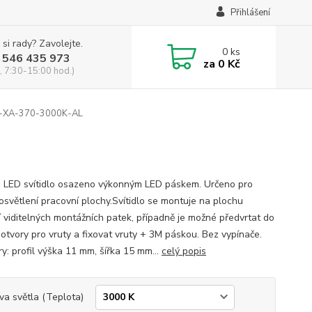
Přihlášení
 si rady? Zavolejte.
0
ks
 546 435 973
za
0 Kč
, 7:30-15:00 hod.)
XA-370-3000K-AL
é LED svítidlo osazeno výkonným LED páskem. Určeno pro
 osvětlení pracovní plochy.Svítidlo se montuje na plochu
 viditelných montážních patek, případně je možné předvrtat do
 otvory pro vruty a fixovat vruty + 3M páskou. Bez vypínače.
y: profil výška 11 mm, šířka 15 mm...
celý popis
va světla (Teplota)