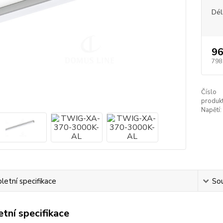
Dél
96
798
Číslo
produkt
Napětí:
etní specifikace
Sou
tní specifikace