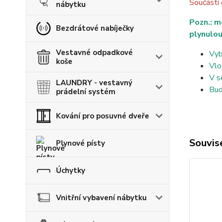
Součástí
nábytku
Pozn.: m
Bezdrátové nabíječky
plynulou
Vestavné odpadkové
Vyb
koše
Vlo
V s
LAUNDRY - vestavný
Bud
prádelní systém
Kování pro posuvné dveře
Souvise
Plynové písty
Úchytky
Vnitřní vybavení nábytku