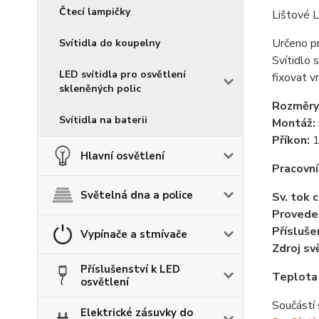
Čtecí lampičky
Lištové 
Určeno p
Svítidla do koupelny
Svítidlo 
LED svítidla pro osvětlení
fixovat v
skleněných polic
Rozměry
Svítidla na baterii
Montáž:
Příkon:
1
Hlavní osvětlení
Pracovní
Světelná dna a police
Sv. tok 
Provede
Přísluše
Vypínače a stmívače
Zdroj sv
Příslušenství k LED
Teplota
osvětlení
Součástí 
Elektrické zásuvky do