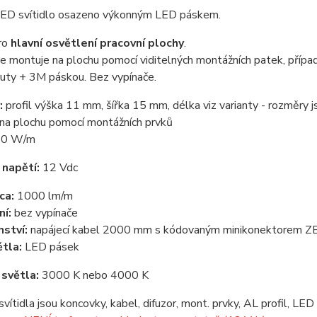
LED svítidlo osazeno výkonným LED páskem.
ro
hlavní osvětlení pracovní plochy
.
se montuje na plochu pomocí viditelných montážních patek, případ
ruty + 3M páskou. Bez vypínače.
:
profil výška 11 mm, šířka 15 mm, délka viz varianty - rozměry
na plochu pomocí montážních prvků
0 W/m
 napětí:
12 Vdc
cca:
1000 lm/m
ní:
bez vypínače
nství:
napájecí kabel 2000 mm s kódovaným minikonektorem 
ětla:
LED pásek
 světla:
3000 K nebo 4000 K
svítidla jsou koncovky, kabel, difuzor, mont. prvky, AL profil, LE