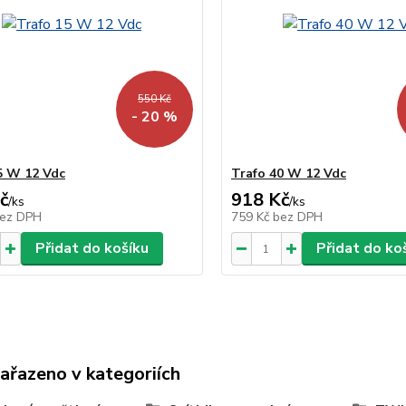
550 Kč
- 20 %
5 W 12 Vdc
Trafo 40 W 12 Vdc
č
918 Kč
/
ks
/
ks
ez DPH
759 Kč
bez DPH
Přidat do košíku
Přidat do ko
zařazeno v kategoriích