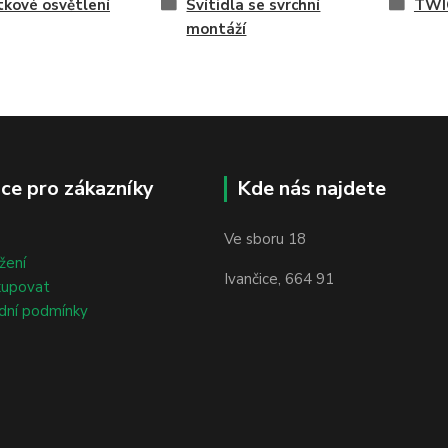
kové osvětlení
Svítidla se svrchní
TWI
montáží
ce pro zákazníky
Kde nás najdete
Ve sboru 18
žení
Ivančice, 664 91
kupovat
dní podmínky