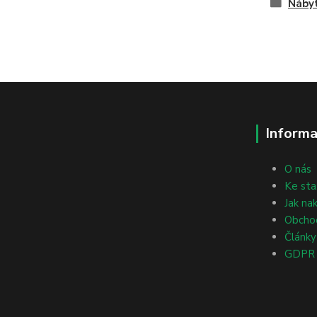
Nábyt
Informa
O nás
Ke sta
Jak na
Obcho
Články
GDPR