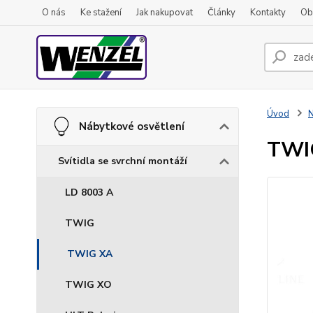
O nás
Ke stažení
Jak nakupovat
Články
Kontakty
Ob
Úvod
N
Nábytkové osvětlení
TWI
Svítidla se svrchní montáží
LD 8003 A
TWIG
TWIG XA
TWIG XO