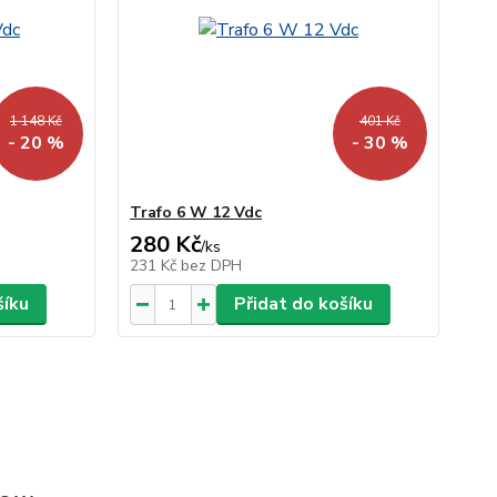
1 148 Kč
401 Kč
- 20 %
- 30 %
Trafo 6 W 12 Vdc
280 Kč
/
ks
231 Kč
bez DPH
šíku
Přidat do košíku