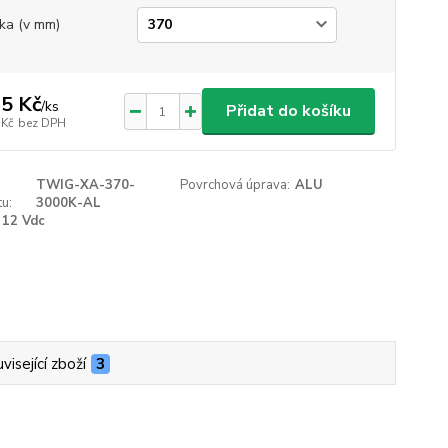
ka (v mm)
5 Kč
/
ks
Přidat do košíku
 Kč
bez DPH
TWIG-XA-370-
Povrchová úprava:
ALU
u:
3000K-AL
12 Vdc
visející zboží
3