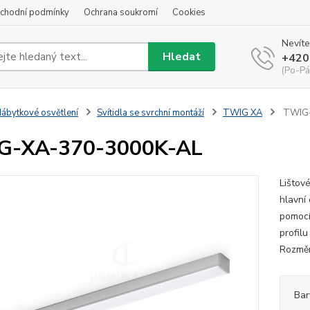
chodní podmínky
Ochrana soukromí
Cookies
Nevíte
Hledat
+420
(Po-Pá
ábytkové osvětlení
Svítidla se svrchní montáží
TWIG XA
TWIG-
G-XA-370-3000K-AL
Lištov
hlavní
pomocí
profilu
Rozměr
Bar