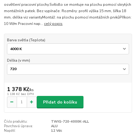
osvětlení pracovní plochy.Svítidlo se montuje na plochu pomocí skrytých
montážních patek. Bez vypínače. Rozměry: profil výška 15 mm, šířka 18
mm, délka viz variantyMontáž: na plochu pomocí montážních prvkůPříkon:
10 W/m Pracovní nap...
celý popis
Barva světla (Teplota)
Délka (v mm)
1 378 Kč
/
ks
1 138 Kč
bez DPH
Přidat do košíku
Číslo produktu:
TWIG-720-4000K-ALL
Povrchová úprava:
ALU
Napětí:
12 Vdc