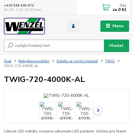
0
ks
+420 546 435 973
za
0 Kč
(Po-Pá, 7:30-15:00 hod.)
Menu
Hledat
Úvod
Nábytkové osvětlení
Svítidla se svrchní montáží
TWIG
TWIG-720-4000K-AL
TWIG-720-4000K-AL
Lištové LED svítidlo osazeno výkonným LED páskem. Určeno pro hlavní