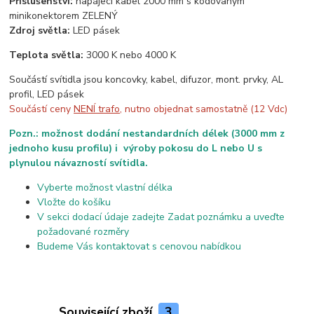
Příslušenství:
napájecí kabel 2000 mm s kódovaným
minikonektorem ZELENÝ
Zdroj světla:
LED pásek
Teplota světla:
3000 K nebo 4000 K
Součástí svítidla jsou koncovky, kabel, difuzor, mont. prvky, AL
profil, LED pásek
Součástí ceny
NENÍ trafo
, nutno objednat samostatně (12 Vdc)
Pozn.: možnost dodání nestandardních délek (3000 mm z
jednoho kusu profilu) i výroby pokosu do L nebo U s
plynulou návazností svítidla.
Vyberte možnost vlastní délka
Vložte do košíku
V sekci dodací údaje zadejte Zadat poznámku a uveďte
požadované rozměry
Budeme Vás kontaktovat s cenovou nabídkou
Související zboží
3