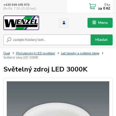
0
ks
+420 546 435 973
za
0 Kč
(Po-Pá, 7:30-15:00 hod.)
Menu
Hledat
Úvod
Příslušenství k LED osvětlení
Led žárovky a světelné zdroje
Světelný zdroj LED 3000K
Světelný zdroj LED 3000K