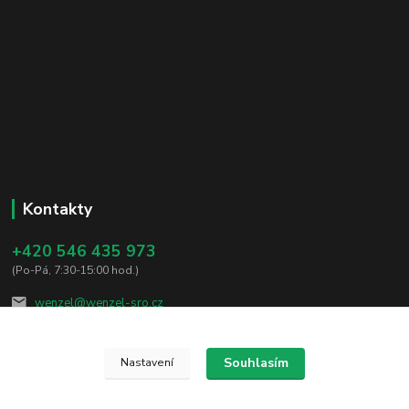
Kontakty
+420 546 435 973
(Po-Pá, 7:30-15:00 hod.)
wenzel@wenzel-sro.cz
Souhlasím
Nastavení