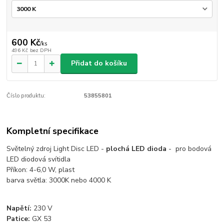
600 Kč
/
ks
496 Kč
bez DPH
Přidat do košíku
Číslo produktu:
53855801
Kompletní specifikace
Světelný zdroj Light Disc LED -
plochá LED dioda
- pro bodová
LED diodová svítidla
Příkon: 4-6,0 W, plast
barva světla: 3000K nebo 4000 K
Napětí:
230 V
Patice:
GX 53