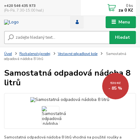
0
ks
+420 546 435 973
za
0 Kč
(Po-Pá, 7:30-15:00 hod.)
Menu
Hledat
Úvod
Rozbaleno/výprodej
Vestavné odpadkové koše
Samostatná
odpadová nádoba 8 litrů
Samostatná odpadová nádoba 8
litrů
531 Kč
- 85 %
Samostatná odpadová nádoba 8 litrů vhodná na použité roušky a