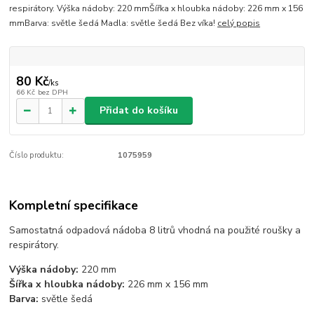
respirátory. Výška nádoby: 220 mmŠířka x hloubka nádoby: 226 mm x 156
mmBarva: světle šedá Madla: světle šedá Bez víka!
celý popis
80 Kč
/
ks
66 Kč
bez DPH
Přidat do košíku
Číslo produktu:
1075959
Kompletní specifikace
Samostatná odpadová nádoba 8 litrů vhodná na použité roušky a
respirátory.
Výška nádoby:
220 mm
Šířka x hloubka nádoby:
226 mm x 156 mm
Barva:
světle šedá